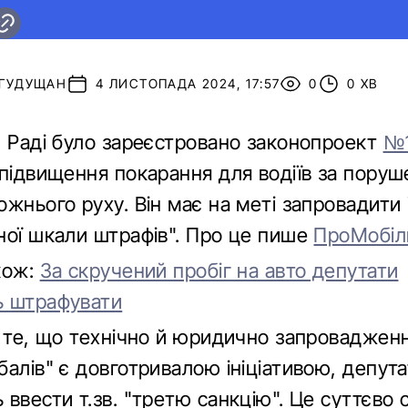
 ГУДУЩАН
4 ЛИСТОПАДА 2024, 17:57
0
0 ХВ
й Раді було зареєстровано законопроект
№1
 підвищення покарання для водіїв за поруш
жнього руху. Він має на меті запровадити
ної шкали штрафів". Про це пише
ПроМобіл
кож:
За скручений пробіг на авто депутати
ь штрафувати
з те, що технічно й юридично запроваджен
алів" є довготривалою ініціативою, депута
 ввести т.зв. "третю санкцію". Це суттєво