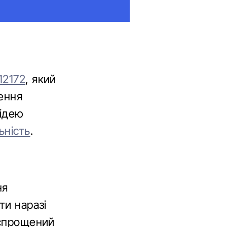
2172
, який
ення
 ідею
ьність
.
ня
ти наразі
 спрощений