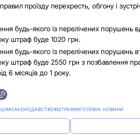
равил проїзду перехресть, обгону і зустрі
ення будь-якого із перелічених порушень в
оку штраф буде 1020 грн.
ення будь-якого із перелічених порушень в
оку штраф буде 2550 грн з позбавлення пр
ід 6 місяців до 1 року.
ЦІЯ
#ЗАКОНОДАВСТВО
#ШТРАФИ
#ГОЛОВНІ НОВИНИ