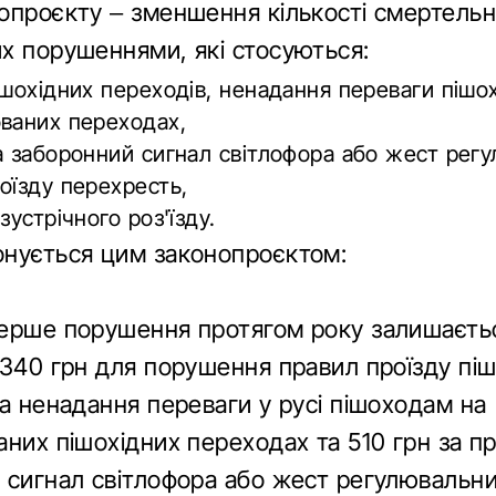
опроєкту – зменшення кількості смертельни
х порушеннями, які стосуються:
ішохідних переходів, ненадання переваги пішо
ваних переходах,
а заборонний сигнал світлофора або жест рег
оїзду перехресть,
зустрічного роз'їзду.
нується цим законопроєктом:
ерше порушення протягом року залишаєть
 340 грн для порушення правил проїзду пі
а ненадання переваги у русі пішоходам на
них пішохідних переходах та 510 грн за пр
 сигнал світлофора або жест регулювальни