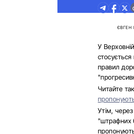
ЄВГЕН
У Верховні
стосується
правил доро
"прогресив
Читайте та
пропонуют
Утім, чере
"штрафних б
пропонують