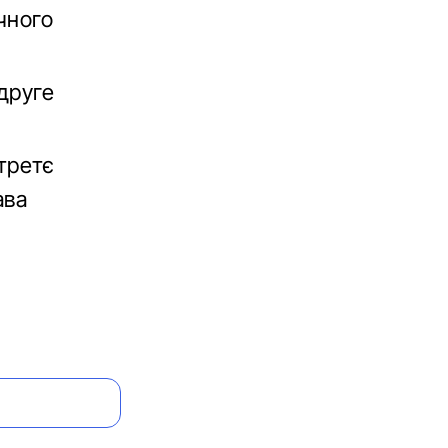
чного
друге
третє
ава