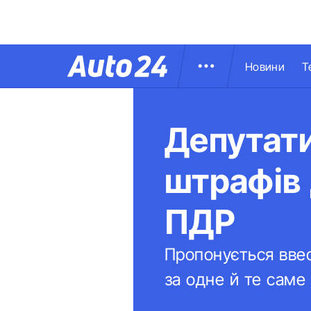
Новини
Т
Депутати
штрафів 
ПДР
Пропонується ввес
за одне й те сам