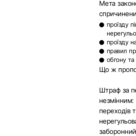
Мета закон
спричинени
проїзду п
нерегульо
проїзду н
правил пр
обгону та 
Що ж пропо
Штраф за п
незмінним:
переходів т
нерегульова
заборонний