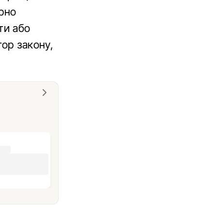
ярно
ти або
тор закону,