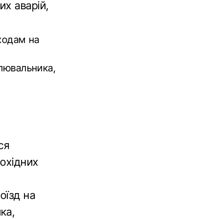
х аварій,
ходам на
улювальника,
ся
шохідних
оїзд на
ка,