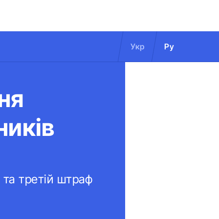
Укр
Ру
ня
ників
 та третій штраф
.