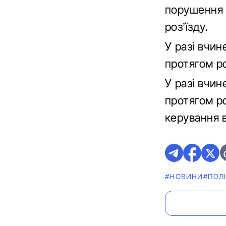
порушення п
роз’їзду.
У разі вчин
протягом р
У разі вчин
протягом р
керування в
#НОВИНИ
#ПОЛІ