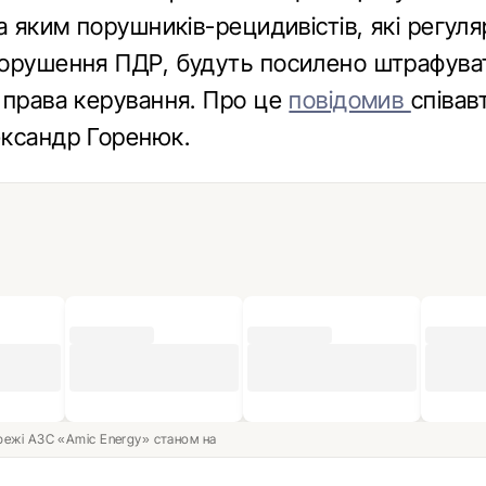
а яким порушників-рецидивістів, які регул
орушення ПДР, будуть посилено штрафува
 права керування. Про це
повідомив
співав
ксандр Горенюк.
ережі АЗС «Amic Energy» станом на