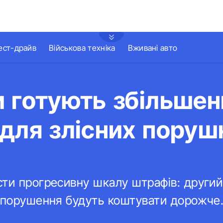
ест-драйв
Військова техніка
Вживані авто
 готують збільшен
для злісних поруш
ти прогресивну шкалу штрафів: другий
е порушення будуть коштувати дорожче