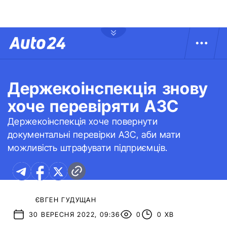
Держекоінспекція знову
хоче перевіряти АЗС
Держекоінспекція хоче повернути
документальні перевірки АЗС, аби мати
можливість штрафувати підприємців.
ЄВГЕН ГУДУЩАН
30 ВЕРЕСНЯ 2022, 09:36
0
0 ХВ