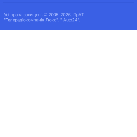
Усi права захищенi. © 2005-2026, ПрАТ
"Телерадіокомпанія Люкс". " Auto24".