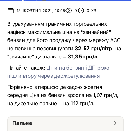
13 ЖОВТНЯ 2021, 10:15
0
0 ХВ
З урахуванням граничних торговельних
націнок максимальна ціна на “звичайний”
бензин для його продажу через мережу АЗС
не повинна перевищувати
32,57 грн/літр
, на
“звичайне” дизпальне –
31,35 грн/л
.
Читайте також:
Ціни на бензин і ДП різко
пішли вгору через держрегулювання
Порівняно з першою декадою жовтня
середня ціна на бензин зросла на 1,07 грн/л,
на дизельне пальне – на 1,12 грн/л.
Пальне