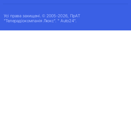
Усi права захищенi. © 2005-2026, ПрАТ
"Телерадіокомпанія Люкс". " Auto24".