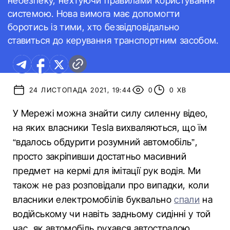
небезпеку, нехтуючи правилами користування
системою. Нова вимога має допомогти
боротись із тими, хто безвідповідально
ставиться до керування транспортним засобом.
24 ЛИСТОПАДА 2021, 19:44
0
0 ХВ
У Мережі можна знайти силу силенну відео,
на яких власники Tesla вихваляються, що їм
“вдалось обдурити розумний автомобіль”,
просто закріпивши достатньо масивний
предмет на кермі для імітації рук водія. Ми
також не раз розповідали про випадки, коли
власники електромобілів буквально
спали
на
водійському чи навіть задньому сидінні у той
час, як автомобіль рухався автострадою.