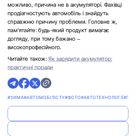
можливо, причина не в акумуляторі. Фахівці
продіагностують автомобіль і знайдуть
справжню причину проблеми. Головне ж,
пам'ятайте: будь-який продукт вимагає
догляду, при тому бажано –
високопрофесійного.
Читайте також:
Як зарядити акумулятор:
практичні поради
#ЗИМА
#АВТОМОБІЛІСТУ
#ФОТО
#АВТОТЕХНОЛОГІЇ
#ПО