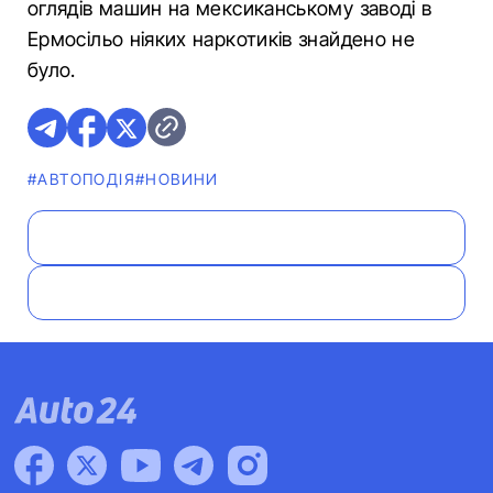
оглядів машин на мексиканському заводі в
Ермосільо ніяких наркотиків знайдено не
було.
#АВТОПОДІЯ
#НОВИНИ