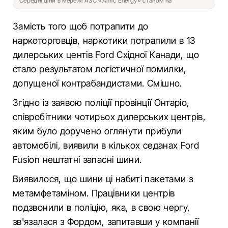
Середні ціни в мережі АЗС «Amic Energy» станом на
Замість того щоб потрапити до
наркоторговців, наркотики потрапили в 13
дилерських центів Ford Східної Канади, що
стало результатом логістичної помилки,
допущеної контрабандистами. Смішно.
Згідно із заявою поліції провінції Онтаріо,
співробітники чотирьох дилерських центрів,
яким було доручено оглянути прибули
автомобілі, виявили в кількох седанах Ford
Fusion нештатні запасні шини.
Виявилося, що шини ці набиті пакетами з
метамфетаміном. Працівники центрів
подзвонили в поліцію, яка, в свою чергу,
зв'язалася з Фордом, запитавши у компанії