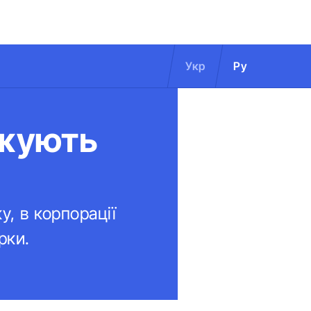
Укр
Ру
жують
, в корпорації
рки.