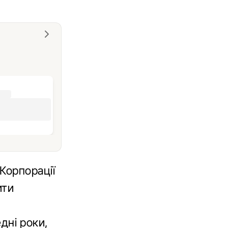
Корпорації
ити
едні роки,