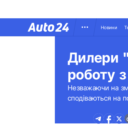
Новини
Т
Дилери 
роботу з
Незважаючи на змі
сподіваються на п