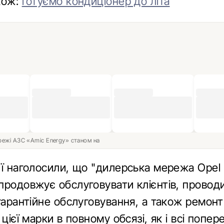
кож:
готуємо кондиціонер до літа
ережі АЗС «Amic Energy» станом на
ії наголосили, що "дилерська мережа Opel 
продовжує обслуговувати клієнтів, провод
гарантійне обслуговування, а також ремонт
 цієї марки в повному обсязі, як і всі попер