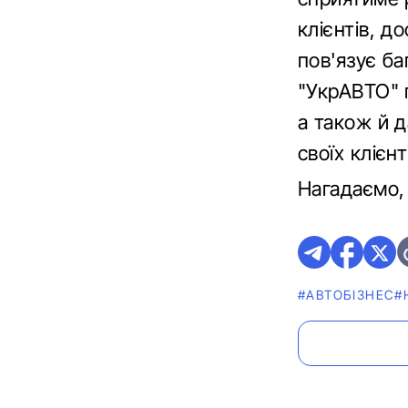
клієнтів, д
пов'язує ба
"УкрАВТО" 
а також й 
своїх клієн
Нагадаємо
#АВТОБІЗНЕС
#