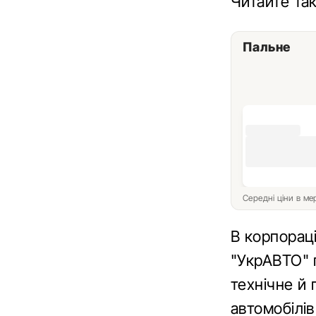
Читайте та
Пальне
Середні ціни в м
В корпорац
"УкрАВТО" 
технічне й 
автомобілів