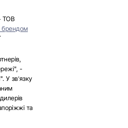
– ТОВ
з брендом
ї
тнерів,
режі", -
. У зв’язку
аним
 дилерів
Запоріжжі та