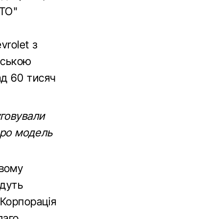
ВТО"
vrolet з
рською
ад 60 тисяч
уговували
 про модель
овому
удуть
 Корпорація
лаго