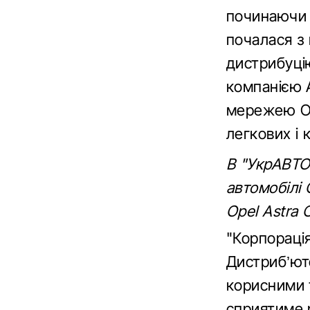
починаючи з
почалася з 
дистрибуцію
компанією A
мережею Op
легкових і 
В "УкрАВТО
автомобілі 
Opel Astra C
"Корпораці
Дистриб’юто
корисними 
сприятиме р