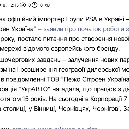
18, 12:15
0
0 ХВ
 як офіційний імпортер Групи PSA в Україні 
оен Україна" –
заявив про початок роботи 
 року, постало питання про створення ново
 мережі відомого європейського бренду.
шочергових завдань – залучення нових пар
зміна і розширення географії дилерської ме
в повідомленні ТОВ "Пежо Сітроен Україна"
орація "УкрАВТО" нагадала, що працює з д
тягом 15 років. На сьогодні в Корпорації 7
в столиці, у Вінниці, Чернівцях, Чернігові, 