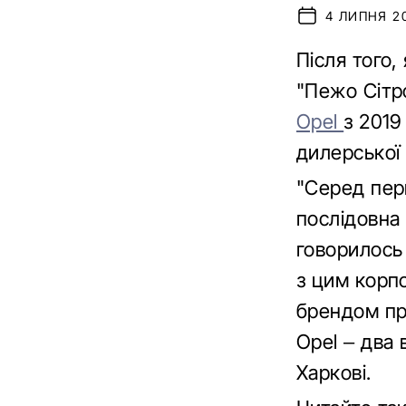
4 ЛИПНЯ 20
Після того,
"Пежо Сітр
Opel
з 2019
дилерської
"Серед пер
послідовна 
говорилось 
з цим корп
брендом про
Opel – два 
Харкові.