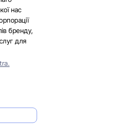
кої нас
орпорації
ів бренду,
слуг для
ra.