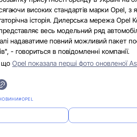
осягаючи високих стандартів марки Opel, з я
гаторічна історія. Дилерська мережа Opel К
представляє весь модельний ряд автомобіл
далі надаватиме повний можливий пакет по
тів", - говориться в повідомленні компанії.
, що
Opel показала перші фото оновленої Ast
НОВИНИ
#OPEL