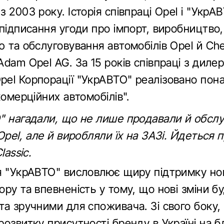
 2003 року. Історія співпраці Opel і "УкрА
підписання угоди про імпорт, виробництво,
 та обслуговування автомобілів Opel й Che
dam Opel AG. За 15 років співпраці з диле
el Корпорації "УкрАВТО" реалізовано пон
комерційних автомобілів".
" нагадали, що не лише продавали й обсл
Opel, але й виробляли їх на ЗАЗі. Йдеться
lassic.
я "УкрАВТО" висловлює щиру підтримку н
ру та впевненість у тому, що нові зміни б
та зручними для споживача. Зі свого боку,
озвитку присутності бренду в Україні на б