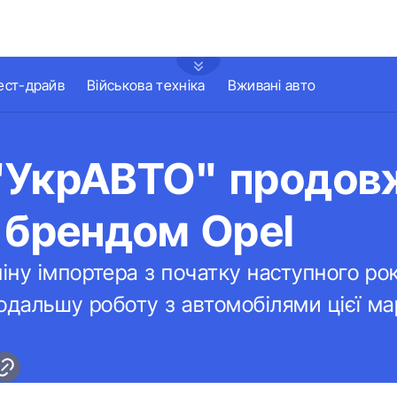
ест-драйв
Військова техніка
Вживані авто
"УкрАВТО" продов
 брендом Opel
ну імпортера з початку наступного року
одальшу роботу з автомобілями цієї ма