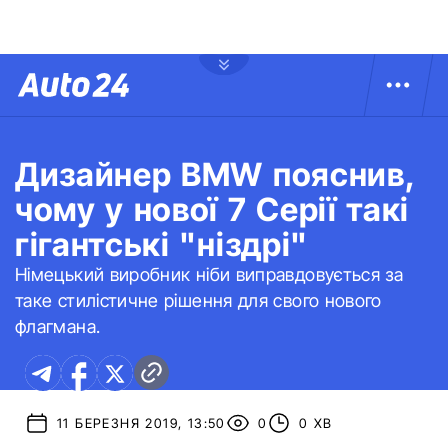
Дизайнер BMW пояснив,
чому у нової 7 Серії такі
гігантські "ніздрі"
Німецький виробник ніби виправдовується за
таке стилістичне рішення для свого нового
флагмана.
11 БЕРЕЗНЯ 2019, 13:50
0
0 ХВ