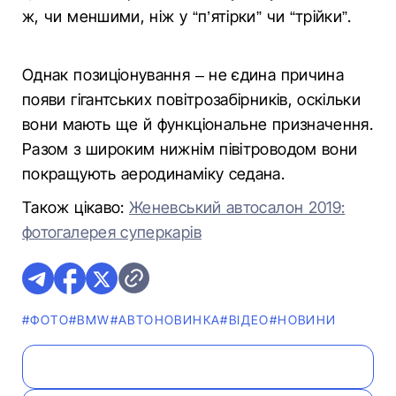
ж, чи меншими, ніж у “п’ятірки” чи “трійки”.
Однак позиціонування – не єдина причина
появи гігантських повітрозабірників, оскільки
вони мають ще й функціональне призначення.
Разом з широким нижнім півітроводом вони
покращують аеродинаміку седана.
Також цікаво:
Женевський автосалон 2019:
фотогалерея суперкарів
#ФОТО
#BMW
#АВТОНОВИНКА
#ВІДЕО
#НОВИНИ