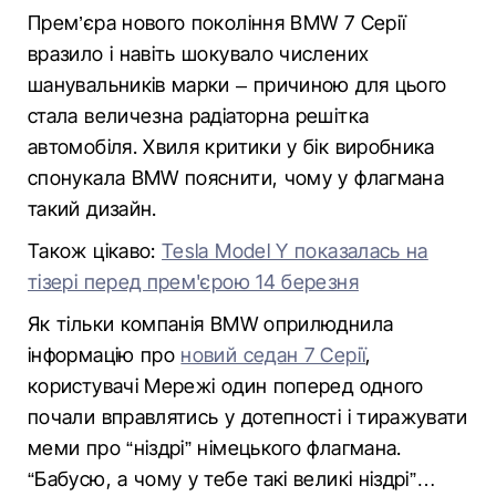
Прем’єра нового покоління BMW 7 Серії
вразило і навіть шокувало числених
шанувальників марки – причиною для цього
стала величезна радіаторна решітка
автомобіля. Хвиля критики у бік виробника
спонукала BMW пояснити, чому у флагмана
такий дизайн.
Також цікаво:
Tesla Model Y показалась на
тізері перед прем'єрою 14 березня
Як тільки компанія BMW оприлюднила
інформацію про
новий седан 7 Серії
,
користувачі Мережі один поперед одного
почали вправлятись у дотепності і тиражувати
меми про “ніздрі” німецького флагмана.
“Бабусю, а чому у тебе такі великі ніздрі”…