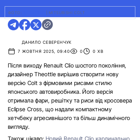
ФОТО:
THEOTTLE
|
MITSUBISHI COLT
ДАНИЛО СЕВЕРЕНЧУК
7 ЖОВТНЯ 2025, 09:40
0
0 ХВ
Після виходу Renault Clio шостого покоління,
дизайнер Theottle вирішив створити нову
версію Colt з фірмовими рисами стилю
японського автовиробника. Його версія
отримала фари, решітку та риси від кросовера
Eclipse Cross, що надали компактному
хетчбеку агресивнішого та більш динамічного
вигляду.
Також цікаво:
Новий Renault Clio кардинально