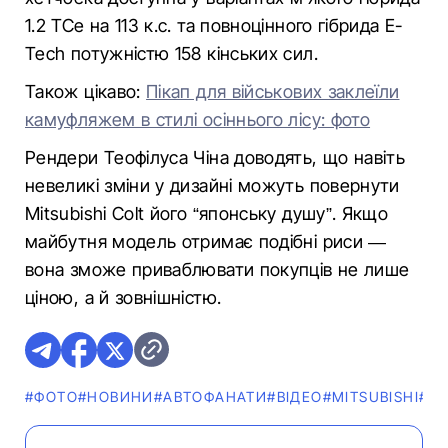
1.2 TCe на 113 к.с. та повноцінного гібрида E-
Tech потужністю 158 кінських сил.
Також цікаво:
Пікап для військових заклеїли
камуфляжем в стилі осіннього лісу: фото
Рендери Теофілуса Чіна доводять, що навіть
невеликі зміни у дизайні можуть повернути
Mitsubishi Colt його “японську душу”. Якщо
майбутня модель отримає подібні риси —
вона зможе приваблювати покупців не лише
ціною, а й зовнішністю.
#ФОТО
#НОВИНИ
#АВТОФАНАТИ
#ВІДЕО
#MITSUBISHI
#R