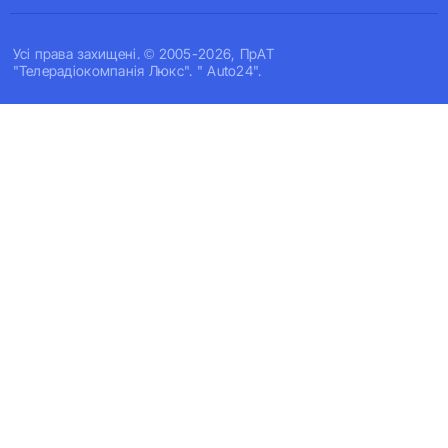
Усi права захищенi. © 2005-2026, ПрАТ
"Телерадіокомпанія Люкс". " Auto24".