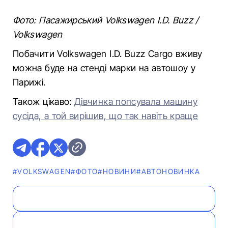
Фото: Пасажирський Volkswagen I.D. Buzz /
Volkswagen
Побачити Volkswagen I.D. Buzz Cargo вживу
можна буде на стенді марки на автошоу у
Парижі.
Також цікаво:
Дівчинка попсувала машину
сусіда, а той вирішив, що так навіть краще
#VOLKSWAGEN
#ФОТО
#НОВИНИ
#АВТОНОВИНКА