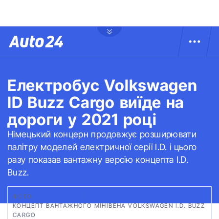
Електробус Volkswagen
ID Buzz Cargo виїде на
дороги у 2021 році
Німецький концерн продовжує розширювати
палітру моделей електричної серії I.D. і цього
разу показав вантажну версію концепта I.D.
Buzz.
ФОТО:
VOLKSWAGEN
|
КОНЦЕПТ ВАНТАЖНОГО МІНІВЕНА VOLKSWAGEN I.D. BUZZ
CARGO