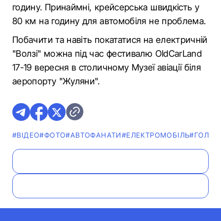
годину. Принаймні, крейсерська швидкість у
80 км на годину для автомобіля не проблема.
Побачити та навіть покататися на електричній
"Волзі" можна під час фестивалю OldCarLand
17-19 вересня в столичному Музеї авіації біля
аеропорту "Жуляни".
#ВІДЕО
#ФОТО
#АВТОФАНАТИ
#ЕЛЕКТРОМОБІЛЬ
#ГОЛОВ