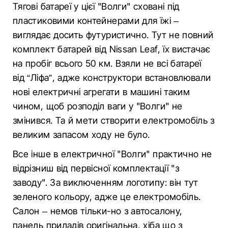
Тягові батареї у цієї "Волги" сховані під
пластиковими контейнерами для їжі –
виглядає досить футуристично. Тут не повний
комплект батарей від Nissan Leaf, їх вистачає
на пробіг всього 50 км. Взяли не всі батареї
від “Ліфа”, адже конструктори встановлювали
нові електричні агрегати в машині таким
чином, щоб розподіл ваги у "Волги" не
змінився. Та й мети створити електромобіль з
великим запасом ходу не було.
Все інше в електричної "Волги" практично не
відрізниш від первісної комплектації "з
заводу". За виключенням логотипу: він тут
зеленого кольору, адже це електромобіль.
Салон – немов тільки-но з автосалону,
панель приладів оригінальна, хіба що з