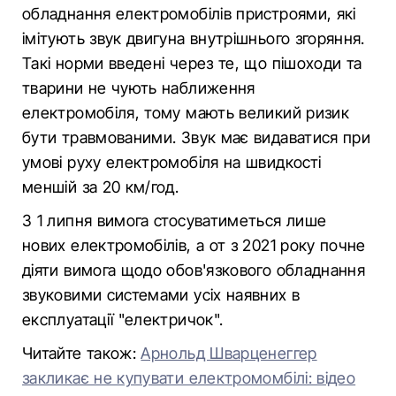
обладнання електромобілів пристроями, які
імітують звук двигуна внутрішнього згоряння.
Такі норми введені через те, що пішоходи та
тварини не чують наближення
електромобіля, тому мають великий ризик
бути травмованими. Звук має видаватися при
умові руху електромобіля на швидкості
меншій за 20 км/год.
З 1 липня вимога стосуватиметься лише
нових електромобілів, а от з 2021 року почне
діяти вимога щодо обов'язкового обладнання
звуковими системами усіх наявних в
експлуатації "електричок".
Читайте також:
Арнольд Шварценеггер
закликає не купувати електромомбілі: відео