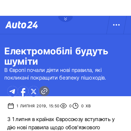
Електромобілі будуть
шуміти
В Європі почали діяти нові правила, які
покликані покращити безпеку пішоходів.
1 ЛИПНЯ 2019, 15:50
0
0 ХВ
З 1 липня в країнах Євросоюзу вступають у
дію нові правила щодо обов'язкового