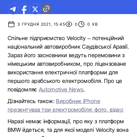
3 ГРУДНЯ 2021, 15:45
0
0 ХВ
Спільне підприємство Velocity – потенційний
національний автовиробник Саудівської Аравії.
Зараз його засновники ведуть перемовини з
німецьким автовиробником, про ліцензоване
використання електричної платформи для
першого арабського електромобіля. Про це
повідомляє
Automotive News
.
Дізнайтесь також:
Виробник iPhone
презентував три електромобіля: фото, відео
Наразі немає інформації, про яку з платформ
BMW йдеться, та для якої моделі Velocity вона