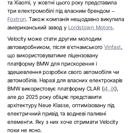
та Xiaomi, у жовтні цього року представила
три електромобілі під власним брендом –
Foxtron
. Також компанія нещодавно викупила
американський завод у
Lordstown Motors
.
Velocity може стати другим молодим
автовиробником, після в’єтнамського
Vinfast
,
що використовуватиме ліцензовану
платформу BMW для прискорення і
здешевлення розробки свого автомобіля чи
автомобілів. Наразі для власних електрокарів
BMW використовує платформу CLAR (
i4, iX
),
але до 2025 року обіцяє представити
архітектуру Neue Klasse, оптимізовану під
електричний привід та водневі паливні
елементи. Яку з них хоче отримати Velocity
поки не ясно.