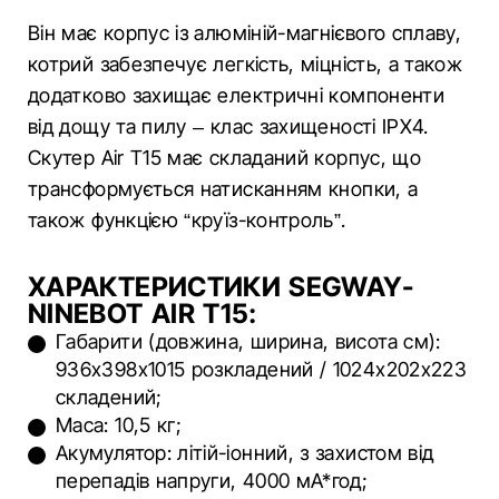
Він має корпус із алюміній-магнієвого сплаву,
котрий забезпечує легкість, міцність, а також
додатково захищає електричні компоненти
від дощу та пилу – клас захищеності IPX4.
Скутер Air T15 має складаний корпус, що
трансформується натисканням кнопки, а
також функцією “круїз-контроль”.
ХАРАКТЕРИСТИКИ SEGWAY-
NINEBOT AIR T15:
Габарити (довжина, ширина, висота см):
936х398х1015 розкладений / 1024х202х223
складений;
Маса: 10,5 кг;
Акумулятор: літій-іонний, з захистом від
перепадів напруги, 4000 мА*год;