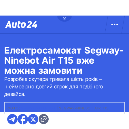
Електросамокат Segway-
Ninebot Air T15 вже
можна замовити
Розробка скутера тривала шість років –
неймовірно довгий строк для подібного
девайса.
ФОТО:
SEGWAY-NINEBOT
|
SEGWAY-NINEBOT AIR T15