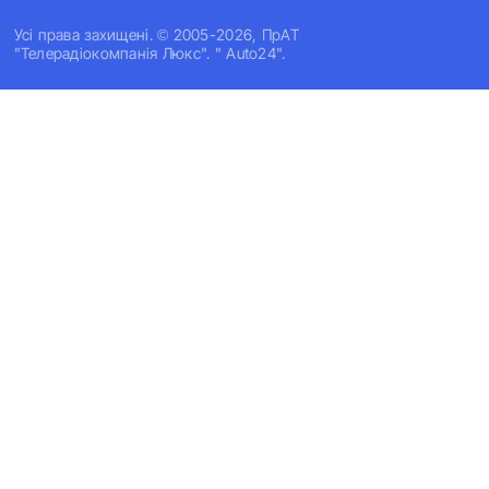
Усi права захищенi. © 2005-2026, ПрАТ
"Телерадіокомпанія Люкс". " Auto24".