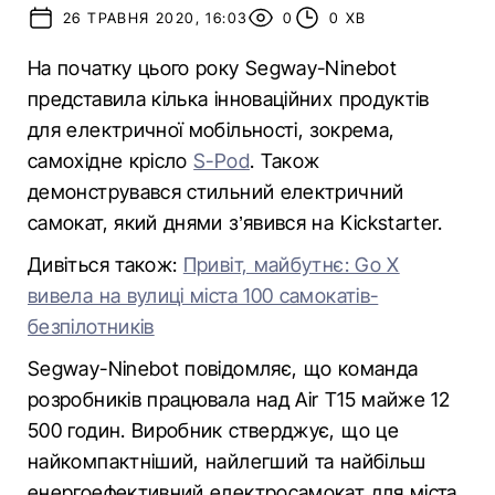
26 ТРАВНЯ 2020, 16:03
0
0 ХВ
На початку цього року Segway-Ninebot
представила кілька інноваційних продуктів
для електричної мобільності, зокрема,
самохідне крісло
S-Pod
. Також
демонструвався стильний електричний
самокат, який днями з’явився на Kickstarter.
Дивіться також:
Привіт, майбутнє: Go X
вивела на вулиці міста 100 самокатів-
безпілотників
Segway-Ninebot повідомляє, що команда
розробників працювала над Air T15 майже 12
500 годин. Виробник стверджує, що це
найкомпактніший, найлегший та найбільш
енергоефективний електросамокат для міста