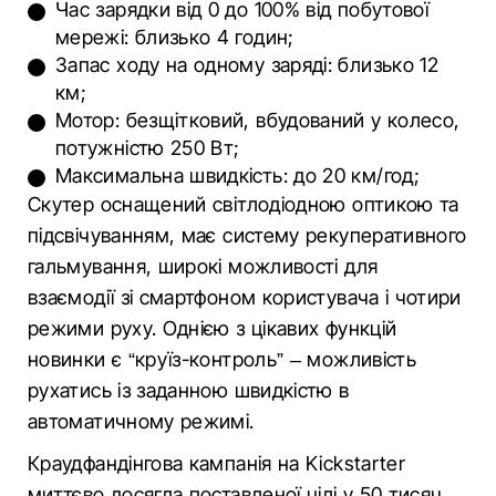
Час зарядки від 0 до 100% від побутової
мережі: близько 4 годин;
Запас ходу на одному заряді: близько 12
км;
Мотор: безщітковий, вбудований у колесо,
потужністю 250 Вт;
Максимальна швидкість: до 20 км/год;
Скутер оснащений світлодіодною оптикою та
підсвічуванням, має систему рекуперативного
гальмування, широкі можливості для
взаємодії зі смартфоном користувача і чотири
режими руху. Однією з цікавих функцій
новинки є “круїз-контроль” – можливість
рухатись із заданною швидкістю в
автоматичному режимі.
Краудфандінгова кампанія на Kickstarter
миттєво досягла поставленої цілі у 50 тисяч