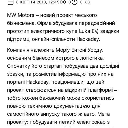
6 КВІТНЯ 2018, 12:45
0
0 ХВ
MW Motors – новий проект чеського
бізнесмена. Фірма збудувала передсерійний
прототип електричного купе Luka EV, завдяки
підтримці онлайн-спільноти Hackaday.
Компанія належить Моріу Ентоні Уорду,
основним бізнесом котрого є логістика.
Спочатку його стартап побудував два дослідні
зразки, та розмістив інформацію про них на
порталі Hackaday, повідомивши, що цей
проект створюєтсья на відкритій платформі –
тобто кожен бажаючий може скористатись
повною технічною документацією для
самостійного випуску такого ж авто. Мета
проекту: побудувати легкий електрокар з