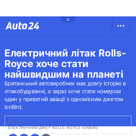
Електричний літак Rolls-
Royce хоче стати
найшвидшим на планеті
Британський автовиробник має довгу історію в
літакобудуванні, а зараз хоче стати номером
один у приватній авіації з одномісним джетом
ionBird.
ФОТО:
ROLLS-ROYCE
|
ЕЛЕКТРИЧНИЙ ДЖЕТ ROLLS-ROYCE IONBIRD