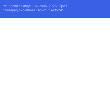
Усi права захищенi. © 2005-2026, ПрАТ
"Телерадіокомпанія Люкс". " Auto24".