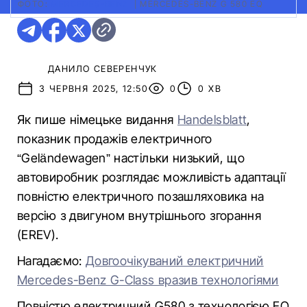
ФОТО:
MERCEDES-BENZ
|
MERCEDES-BENZ G 580 EQ
ДАНИЛО СЕВЕРЕНЧУК
3 ЧЕРВНЯ 2025, 12:50
0
0 ХВ
Як пише німецьке видання
Handelsblatt
,
показник продажів електричного
“Geländewagen” настільки низький, що
автовиробник розглядає можливість адаптації
повністю електричного позашляховика на
версію з двигуном внутрішнього згорання
(EREV).
Нагадаємо:
Довгоочікуваний електричний
Mercedes-Benz G-Class вразив технологіями
Повністю електричний G580 з технологією EQ