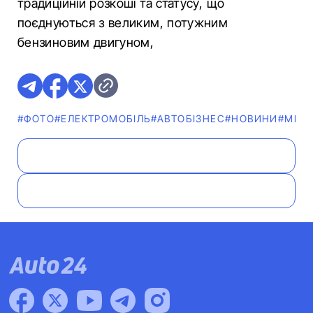
традиційній розкоші та статусу, що
поєднуються з великим, потужним
бензиновим двигуном,
#ФОТО
#ЕЛЕКТРОМОБІЛЬ
#АВТОБІЗНЕС
#НОВИНИ
#MERC