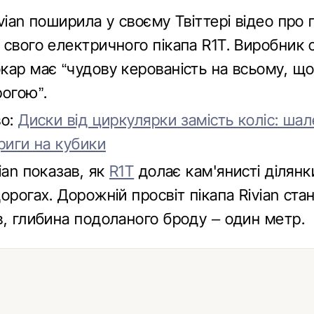
vian поширила у своєму Твіттері відео про
 свого електричного пікапа R1T. Виробник 
кар має “чудову керованість на всьому, щ
рогою”.
во:
Диски від циркулярки замість коліс: шал
риги на кубики
ian показав, як
R1T
долає кам'янисті ділянки
орогах. Дорожній просвіт пікапа Rivian ста
в, глибина подоланого броду – один метр.