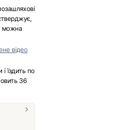
 позашляхові
стверджує,
о можна
ене відео
 і їздить по
новить 36