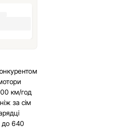
конкурентом
омотори
100 км/год
ніж за сім
арядці
0 до 640