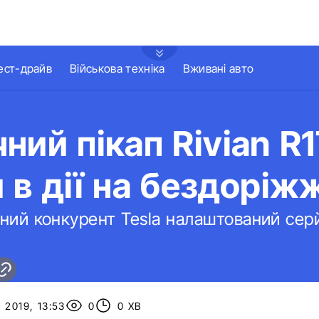
ест-драйв
Військова техніка
Вживані авто
ний пікап Rivian R
 в дії на бездоріжж
ний конкурент Tesla налаштований сер
 2019, 13:53
0
0 ХВ