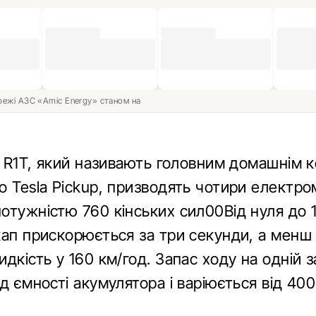
ережі АЗС «Amic Energy» станом на
an R1T, який називають головним домашнім 
о Tesla Pickup, призводять чотири електр
отужністю 760 кінських сил00Від нуля до 
ап прискорюється за три секунди, а менш 
дкість у 160 км/год. Запас ходу на одній з
д ємності акумулятора і варіюється від 40