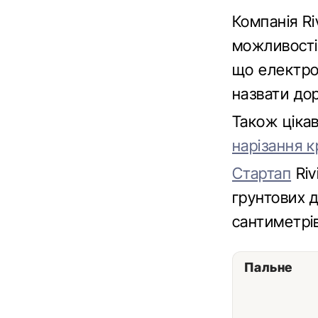
Компанія Ri
можливості
що електро
назвати до
Також ціка
нарізання к
Стартап
Riv
грунтових д
сантиметрі
Пальне