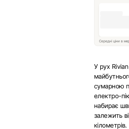
Середні ціни в м
У рух Rivi
майбутньог
сумарною п
електро-пік
набирає шви
залежить ві
кілометрів.