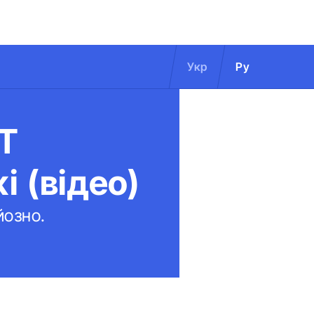
Укр
Ру
1T
і (відео)
йозно.