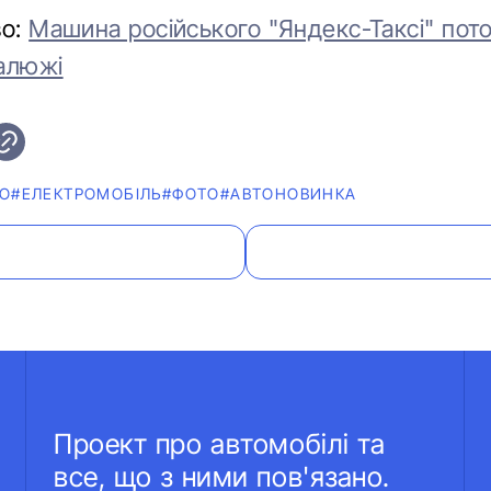
во:
Машина російського "Яндекс-Таксі" пото
алюжі
ЕО
#ЕЛЕКТРОМОБІЛЬ
#ФОТО
#АВТОНОВИНКА
Проект про автомобілі та
все, що з ними пов'язано.