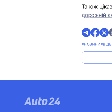
Також ціка
дорожній к
#НОВИНИ
#ВІД