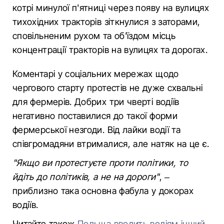
котрі минулої п'ятниці через появу на вулицях
тихохідних тракторів зіткнулися з заторами,
сповільненим рухом та об'їздом місць
концентрації тракторів на вулицях та дорогах.
Коментарі у соціальних мережах щодо
чергового старту протестів не дуже схвальні
для фермерів. Добрих три чверті водіїв
негативно поставилися до такої форми
фермерської незгоди. Від лайки водії та
співгромадяни втрималися, але натяк на це є.
"Якщо ви протестуєте проти політики, то
йдіть до політиків, а не на дороги"
, –
приблизно така основна фабула у докорах
водіїв.
Читайте також
Польща вводить водіям інший