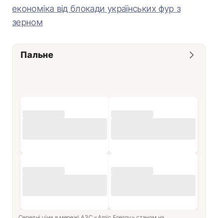
економіка від блокади українських фур з
зерном
Пальне
Середні ціни в мережі АЗС «Amic Energy» станом на