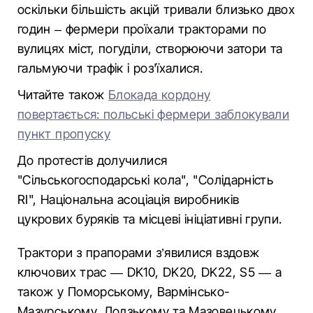
оскільки більшість акцій тривали близько двох
годин – фермери проїхали тракторами по
вулицях міст, погуділи, створюючи затори та
гальмуючи трафік і роз'їхалися.
Читайте також
Блокада кордону
повертається: польські фермери заблокували
пункт пропуску
До протестів долучилися
"Сільськогосподарські кола", "Солідарність
RI", Національна асоціація виробників
цукрових буряків та місцеві ініціативні групи.
Трактори з прапорами з’явилися вздовж
ключових трас — DK10, DK20, DK22, S5 — а
також у Поморському, Вармінсько-
Мазурському, Лодзькому та Мазовецькому