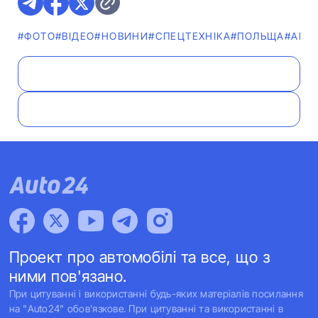
#ФОТО
#ВІДЕО
#НОВИНИ
#СПЕЦТЕХНІКА
#ПОЛЬЩА
#АВТ
Проект про автомобілі та все, що з
ними пов'язано.
При цитуванні і використанні будь-яких матеріалів посилання
на "Auto24" обов'язкове. При цитуванні та використанні в