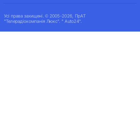
Усi права захищенi. © 2005-2026, ПрАТ
"Телерадіокомпанія Люкс". " Auto24".