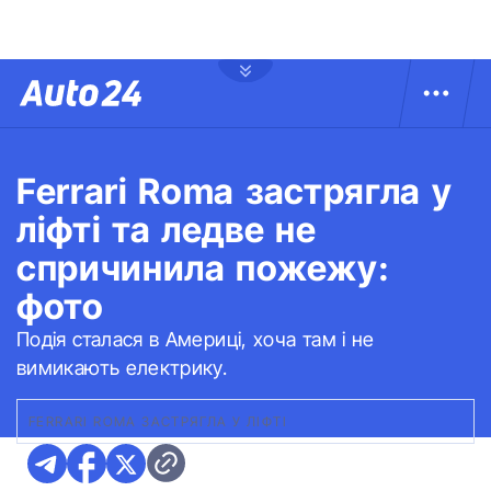
Ferrari Roma застрягла у
ліфті та ледве не
спричинила пожежу:
фото
Подія сталася в Америці, хоча там і не
вимикають електрику.
FERRARI ROMA ЗАСТРЯГЛА У ЛІФТІ