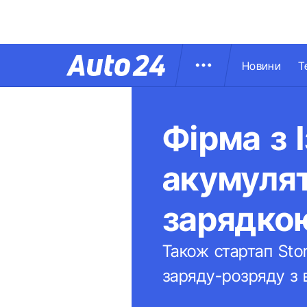
Новини
Т
Фірма з 
акумулят
зарядко
Також стартап Sto
заряду-розряду з 