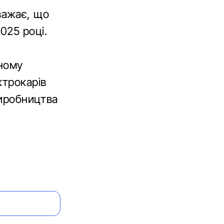
важає, що
025 році.
й
йному
ктрокарів
виробництва