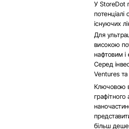
У StoreDot 
потенціалі 
існуючих лі
Для ультраш
високою пот
нафтовим і 
Серед інвес
Ventures та
Ключовою ві
графітного
наночастино
представити
більш деше