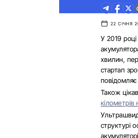
22 СІЧНЯ 2
У 2019 році
акумулятора
хвилин, пе
стартап зро
повідомля
Також ціка
кілометрів 
Ультрашвид
структурі о
акумуляторі