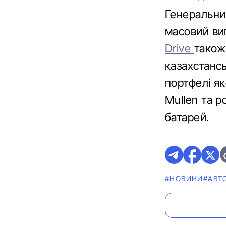
Генеральни
масовий ви
Drive
також
казахстансь
портфелі я
Mullen та р
батарей.
#НОВИНИ
#АВТ