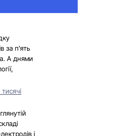
дку
в за п'ять
a. А днями
огії,
 тисячі
глянутій
складі
лектродів і