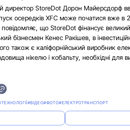
й директор StoreDot Дорон Майерсдорф в
пуск осередків XFC може початися вже в 2
 повідомляє, що StoreDot фінансує велики
кий бізнесмен Кенес Ракішев, в інвестиці
кого також є каліфорнійський виробник еле
одовища нікелю і кобальту, необхідні для 
ОТЕХНОЛОГІЇ
#ВІДЕО
#ФОТО
#ЕЛЕКТРОТРАНСПОРТ