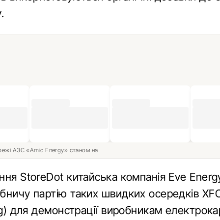
.
ережі АЗС «Amic Energy» станом на
ння StoreDot китайська компанія Eve Energ
бничу партію таких швидких осередків XFC
ng) для демонстрації виробникам електрокарі