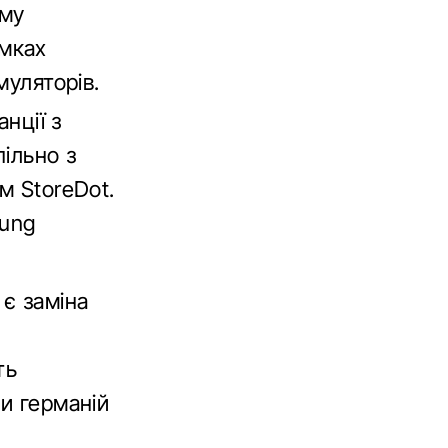
ому
амках
муляторів.
нції з
пільно з
м StoreDot.
sung
 є заміна
ть
и германій