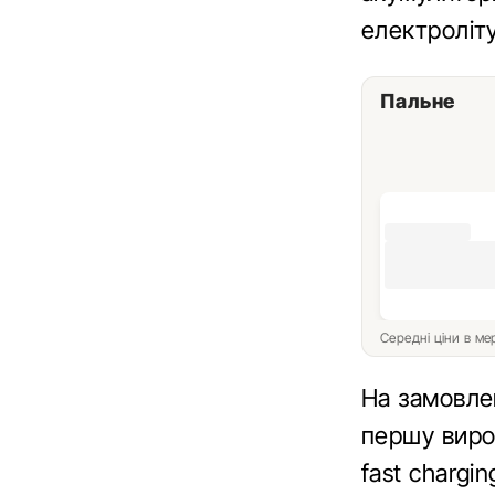
електроліту
Пальне
Середні ціни в м
На замовле
першу виро
fast chargi