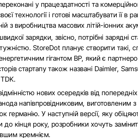
переконані у працездатності та комерційн
своєї технології і готові масштабувати її в р
ній з виробництва масових літій-іонних аку
видкої зарядки, звісно, потрібні зарядні ста
ужністю. StoreDot планує створити такі, с
енергетичним гігантом BP, який є партнеро
торів стартапу також названі Daimler, Sam
 TDK.
дмінністю нових осередків від попередніх
 анода напівпровідниковим, виготовленим з
к германію. У наступній версії, яку обіцяю
 до кінця року, розробники хочуть замінит
вшим кремнієм.