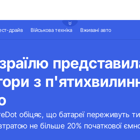
ест-драйв
Військова техніка
Вживані авто
Ізраїлю представил
ори з п'ятихвилин
ю
reDot обіцяє, що батареї переживуть ти
втратою не більше 20% початкової ємно