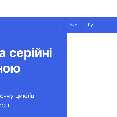
Укр
Ру
а серійні
ною
сячу циклів
сті.