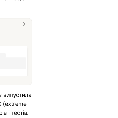
y випустила
 (extreme
в і тестів.