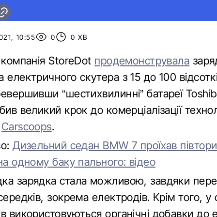
021, 10:55
0
0 ХВ
 компанія StoreDot
продемонструвала
заря
 електричного скутера з 15 до 100 відсоткі
ревершивши “шестихвилинні” батареї Toshib
бив великий крок до комерціалізації технол
є
Carscoops
.
во:
Дизельний седан BMW 7 проїхав півтори
на одному баку пального: відео
ка зарядка стала можливою, завдяки пере
середків, зокрема електродів. Крім того, у 
в використовуються органічні добавки до е