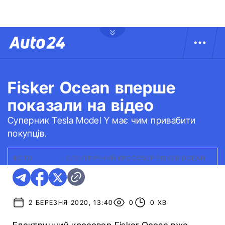
Fisker Ocean вперше
показали на відео
Суперник Tesla Model Y має чим привабити
покупців.
ФОТО:
FISKER
|
ЕЛЕКТРИЧНИЙ КРОСОВЕР FISKER OCEAN
2 БЕРЕЗНЯ 2020, 13:40
0
0 ХВ