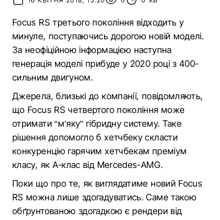
16 КВІТНЯ 2018, 15:20
0
0 ХВ
Focus RS третього покоління відходить у
минуле, поступаючись дорогою новій моделі.
За неофіційною інформацією наступна
генерація моделі прибуде у 2020 році з 400-
сильним двигуном.
Джерела, близькі до компанії, повідомляють,
що Focus RS четвертого покоління може
отримати “м’яку” гібридну систему. Таке
рішення допомогло б хетчбеку скласти
конкуренцію гарячим хетчбекам преміум
класу, як А-клас від Mercedes-AMG.
Поки що про те, як виглядатиме новий Focus
RS можна лише здогадуватись. Саме такою
обґрунтованою здогадкою є рендери від