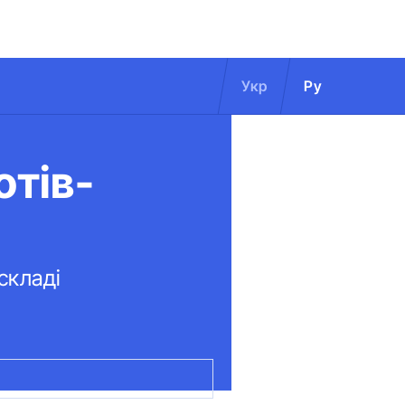
Укр
Ру
отів-
складі