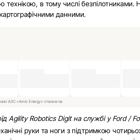
ю технікою, в тому числі безпілотниками. 
 картографічними данними.
ережі АЗС «Amic Energy» станом на
д Agility Robotics Digit на службі у Ford / Fo
еханічні руки та ноги з підтримкою чотирьо