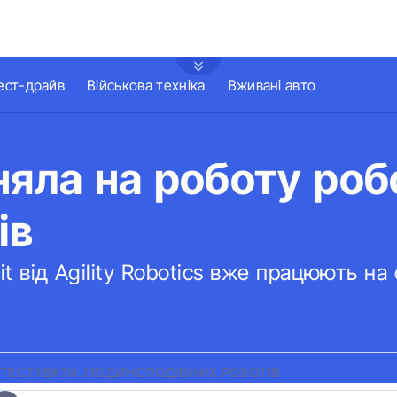
ест-драйв
Військова техніка
Вживані авто
няла на роботу роб
ів
it від Agility Robotics вже працюють на 
 ТЕСТУВАТИ ЛЮДИНОПОДІБНИХ РОБОТІВ