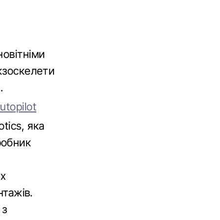
новітніми
екзоскелети
.
topilot
tics, яка
робник
их
нтажів.
 з