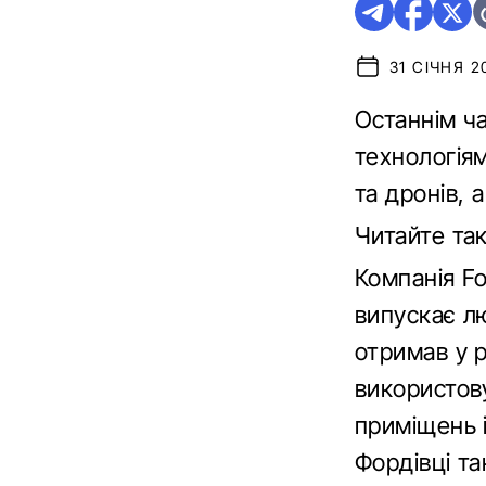
31 СІЧНЯ 2
Останнім ч
технологіям
та дронів, 
Читайте та
Компанія Fo
випускає л
отримав у р
використов
приміщень і
Фордівці та