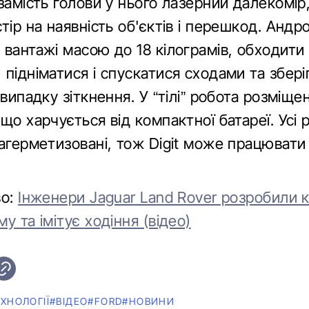
замість голови у нього лазерний далекомір
тір на наявність об'єктів і перешкод. Андр
 вантажі масою до 18 кілограмів, обходити
підніматися і спускатися сходами та збері
 випадку зіткнення. У “тілі” робота розміще
що харчується від компактної батареї. Усі 
агерметизовані, тож Digit може працювати 
во:
Інженери Jaguar Land Rover розробили к
у та імітує ходіння (відео)
ХНОЛОГІЇ
#ВІДЕО
#FORD
#НОВИНИ