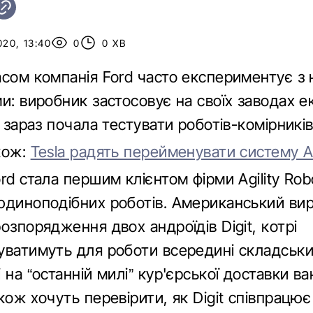
020, 13:40
0
0 ХВ
асом компанія Ford часто експериментує з 
и: виробник застосовує на своїх заводах 
а зараз почала тестувати роботів-комірників
кож:
Tesla радять перейменувати систему Au
rd стала першим клієнтом фірми Agility Robo
юдиноподібних роботів. Американський ви
озпорядження двох андроїдів Digit, котрі
уватимуть для роботи всередині складськ
 на “останній милі” кур'єрської доставки ва
кож хочуть перевірити, як Digit співпрацює