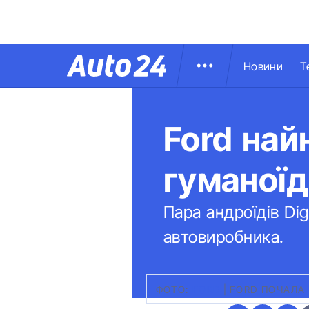
Новини
Т
Ford най
гуманоїд
Пара андроїдів Dig
автовиробника.
ФОТО:
FORD
|
FORD ПОЧАЛА