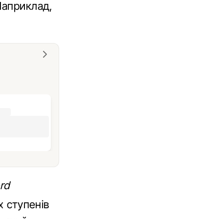
Наприклад,
rd
х ступенів