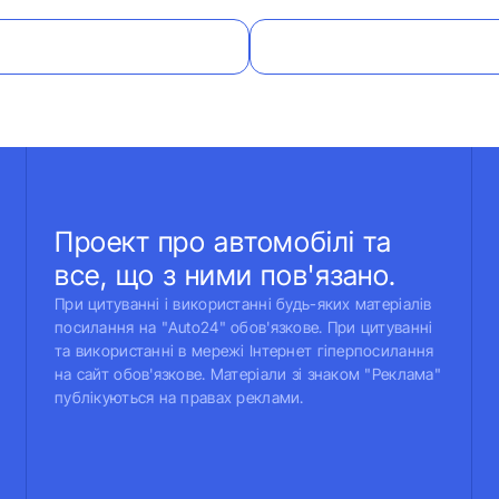
Проект про автомобілі та
все, що з ними пов'язано.
При цитуванні і використанні будь-яких матеріалів
посилання на "Auto24" обов'язкове. При цитуванні
та використанні в мережі Інтернет гіперпосилання
на сайт обов'язкове. Матеріали зі знаком "Реклама"
публікуються на правах реклами.