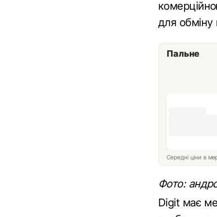
комерційно
для обміну
Пальне
Середні ціни в м
Фото: андрої
Digit має м