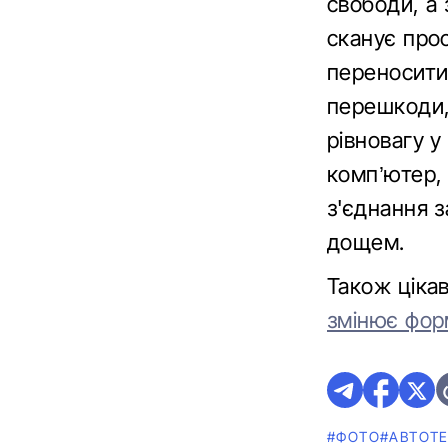
свободи, а 
сканує прос
переносити
перешкоди, 
рівновагу у
комп’ютер, 
з'єднання з
дощем.
Також ціка
змінює форм
#ФОТО
#АВТОТЕ