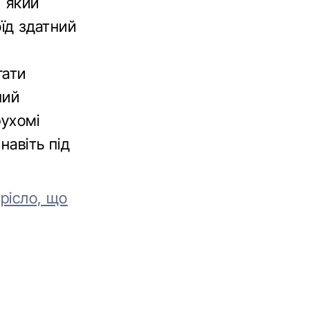
, який
оїд здатний
гати
ний
рухомі
навіть під
рісло, що