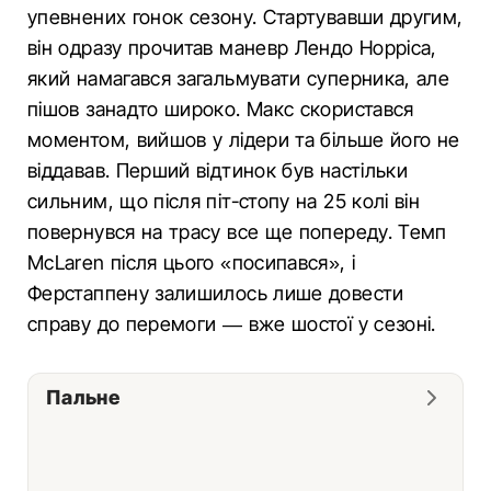
упевнених гонок сезону. Стартувавши другим,
він одразу прочитав маневр Лендо Норріса,
який намагався загальмувати суперника, але
пішов занадто широко. Макс скористався
моментом, вийшов у лідери та більше його не
віддавав. Перший відтинок був настільки
сильним, що після піт-стопу на 25 колі він
повернувся на трасу все ще попереду. Темп
McLaren після цього «посипався», і
Ферстаппену залишилось лише довести
справу до перемоги — вже шостої у сезоні.
Пальне