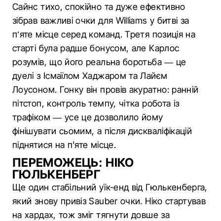
Сайнс тихо, спокійно та дуже ефективно
зібрав важливі очки для Williams у битві за
п’яте місце серед команд. Третя позиція на
старті була радше бонусом, але Карлос
розумів, що його реальна боротьба — це
дуелі з Ісмаїлом Хаджаром та Лайєм
Лоусоном. Гонку він провів акуратно: ранній
пітстоп, контроль темпу, чітка робота із
трафіком — усе це дозволило йому
фінішувати сьомим, а після дискваліфікацій
піднятися на п'яте місце.
ПЕРЕМОЖЕЦЬ: НІКО
ГЮЛЬКЕНБЕРГ
Ще один стабільний уїк-енд від Гюлькенберга,
який знову привіз Sauber очки. Ніко стартував
на хардах, тож зміг тягнути довше за