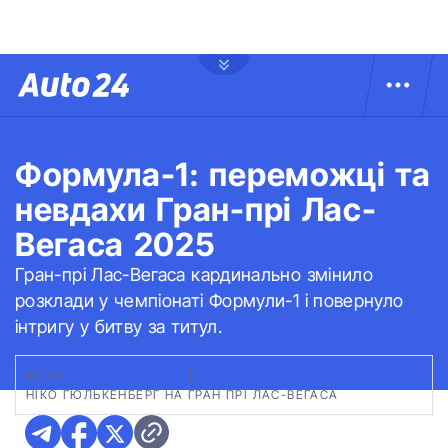
Формула-1: переможці та
невдахи Гран-прі Лас-
Вегаса 2025
Гран-прі Лас-Вегаса кардинально змінило
розклади у чемпіонаті Формули-1 і повернуло
інтригу у битву за титул.
ФОТО:
SUTTON IMAGES
|
НІКО ГЮЛЬКЕНБЕРГ НА ГРАН ПРІ ЛАС-ВЕГАСА