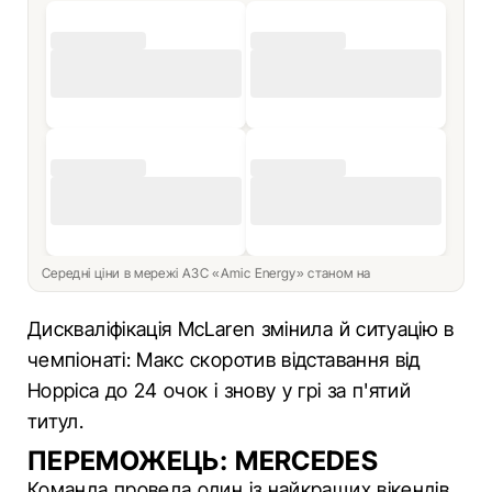
Середні ціни в мережі АЗС «Amic Energy» станом на
Дискваліфікація McLaren змінила й ситуацію в
чемпіонаті: Макс скоротив відставання від
Норріса до 24 очок і знову у грі за п'ятий
титул.
ПЕРЕМОЖЕЦЬ: MERCEDES
Команда провела один із найкращих вікендів