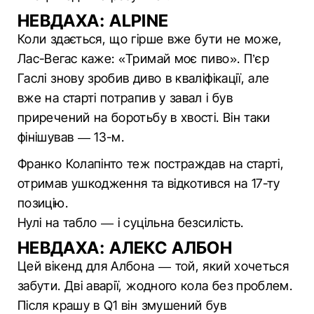
НЕВДАХА: ALPINE
Коли здається, що гірше вже бути не може,
Лас-Вегас каже: «Тримай моє пиво». П’єр
Гаслі знову зробив диво в кваліфікації, але
вже на старті потрапив у завал і був
приречений на боротьбу в хвості. Він таки
фінішував — 13-м.
Франко Колапінто теж постраждав на старті,
отримав ушкодження та відкотився на 17-ту
позицію.
Нулі на табло — і суцільна безсилість.
НЕВДАХА: АЛЕКС АЛБОН
Цей вікенд для Албона — той, який хочеться
забути. Дві аварії, жодного кола без проблем.
Після крашу в Q1 він змушений був