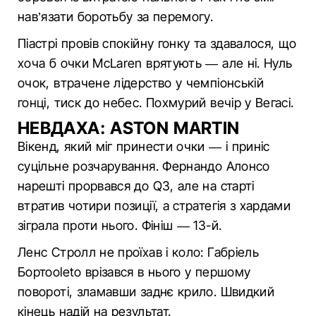
нав’язати боротьбу за перемогу.
Піастрі провів спокійну гонку та здавалося, що
хоча б очки McLaren врятують — але ні. Нуль
очок, втрачене лідерство у чемпіонській
гонці, тиск до небес. Похмурий вечір у Вегасі.
НЕВДАХА: ASTON MARTIN
Вікенд, який міг принести очки — і приніс
суцільне розчарування. Фернандо Алонсо
нарешті прорвався до Q3, але на старті
втратив чотири позиції, а стратегія з хардами
зіграла проти нього. Фініш — 13-й.
Ленс Стролл не проїхав і коло: Габріель
Бортоoleto врізався в нього у першому
повороті, зламавши заднє крило. Швидкий
кінець надій на результат.