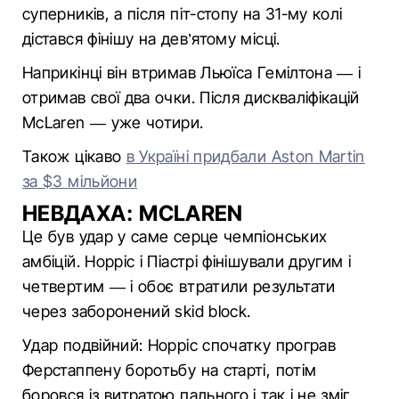
суперників, а після піт-стопу на 31-му колі
дістався фінішу на дев’ятому місці.
Наприкінці він втримав Льюїса Гемілтона — і
отримав свої два очки. Після дискваліфікацій
McLaren — уже чотири.
Також цікаво
в Україні придбали Aston Martin
за $3 мільйони
НЕВДАХА: MCLAREN
Це був удар у саме серце чемпіонських
амбіцій. Норріс і Піастрі фінішували другим і
четвертим — і обоє втратили результати
через заборонений skid block.
Удар подвійний: Норріс спочатку програв
Ферстаппену боротьбу на старті, потім
боровся із витратою пального і так і не зміг