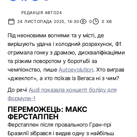
РЕДАКЦІЯ АВТО24
24 ЛИСТОПАДА 2025, 14:30
0
0 ХВ
Під неоновими вогнями та у місті, де
вирішують удача і холодний розрахунок, Ф1
отримала гонку з драмою, дискваліфікаціями
та різким поворотом у боротьбі за
чемпіонство, пише
Autoevolution
. Хто виграв
«джекпот», а хто поїхав із Вегаса ні з чим?
До речі
Audi показала концепт боліду для
Формули-1
ПЕРЕМОЖЕЦЬ: МАКС
ФЕРСТАППЕН
Ферстаппен після провального Гран-прі
Бразилії зібрався і видав одну з найбільш