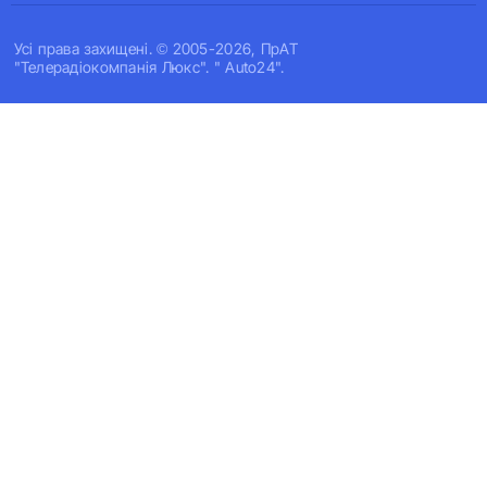
Усi права захищенi. © 2005-2026, ПрАТ
"Телерадіокомпанія Люкс". " Auto24".