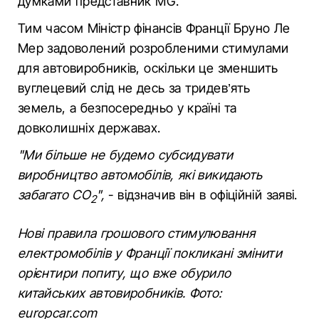
думками представник MG.
Тим часом Міністр фінансів Франції Бруно Ле
Мер задоволений розробленими стимулами
для автовиробників, оскільки це зменшить
вуглецевий слід не десь за тридев’ять
земель, а безпосередньо у країні та
довколишніх державах.
"Ми більше не будемо субсидувати
виробництво автомобілів, які викидають
забагато CO
",
- відзначив він в офіційній заяві.
2
Нові правила грошового стимулювання
електромобілів у Франції покликані змінити
орієнтири попиту, що вже обурило
китайських автовиробників. Фото:
europcar.com