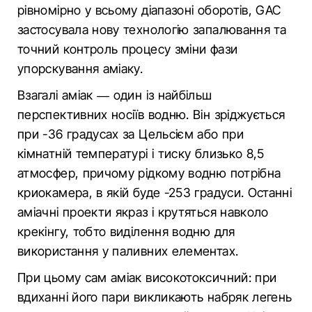
рівномірно у всьому діапазоні оборотів, GAC
застосувала нову технологію запалювання та
точний контроль процесу зміни фази
упорскування аміаку.
Взагалі аміак — один із найбільш
перспективних носіїв водню. Він зріджується
при -36 градусах за Цельсієм або при
кімнатній температурі і тиску близько 8,5
атмосфер, причому рідкому водню потрібна
криокамера, в якій буде -253 градуси. Останні
аміачні проекти якраз і крутяться навколо
крекінгу, тобто виділення водню для
використання у паливних елементах.
При цьому сам аміак високотоксичний: при
вдиханні його пари викликають набряк легень