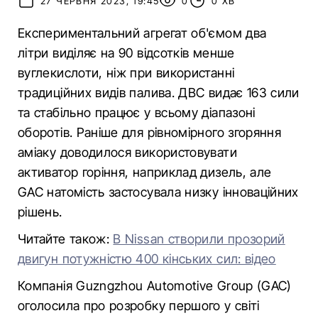
27 ЧЕРВНЯ 2023, 19:45
0
0 ХВ
Експериментальний агрегат об'ємом два
літри виділяє на 90 відсотків менше
вуглекислоти, ніж при використанні
традиційних видів палива. ДВС видає 163 сили
та стабільно працює у всьому діапазоні
оборотів. Раніше для рівномірного згоряння
аміаку доводилося використовувати
активатор горіння, наприклад дизель, але
GAC натомість застосувала низку інноваційних
рішень.
Читайте також:
В Nissan створили прозорий
двигун потужністю 400 кінських сил: відео
Компанія Guzngzhou Automotive Group (GAC)
оголосила про розробку першого у світі