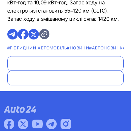
кВт-год та 19,09 кВт-год. Запас ходу на
електротязі становить 55–120 км (CLTC).
Запас ходу в змішаному циклі сягає 1420 км.
#ГІБРИДНИЙ АВТОМОБІЛЬ
#НОВИНИ
#АВТОНОВИНКА
#