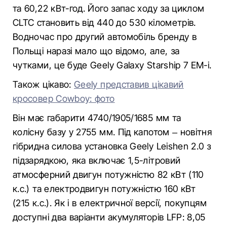
та 60,22 кВт-год. Його запас ходу за циклом
CLTC становить від 440 до 530 кілометрів.
Водночас про другий автомобіль бренду в
Польщі наразі мало що відомо, але, за
чутками, це буде Geely Galaxy Starship 7 EM-i.
Також цікаво:
Geely представив цікавий
кросовер Cowboy: фото
Він має габарити 4740/1905/1685 мм та
колісну базу у 2755 мм. Під капотом – новітня
гібридна силова установка Geely Leishen 2.0 з
підзарядкою, яка включає 1,5-літровий
атмосферний двигун потужністю 82 кВт (110
к.с.) та електродвигун потужністю 160 кВт
(215 к.с.). Як і в електричної версії, покупцям
доступні два варіанти акумуляторів LFP: 8,05