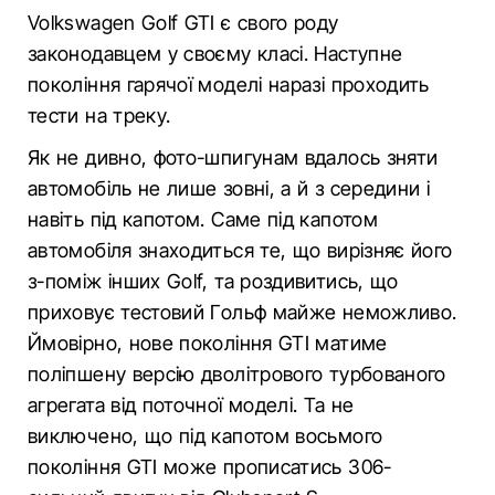
Volkswagen Golf GTI є свого роду
законодавцем у своєму класі. Наступне
покоління гарячої моделі наразі проходить
тести на треку.
Як не дивно, фото-шпигунам вдалось зняти
автомобіль не лише зовні, а й з середини і
навіть під капотом. Саме під капотом
автомобіля знаходиться те, що вирізняє його
з-поміж інших Golf, та роздивитись, що
приховує тестовий Гольф майже неможливо.
Ймовірно, нове покоління GTI матиме
поліпшену версію дволітрового турбованого
агрегата від поточної моделі. Та не
виключено, що під капотом восьмого
покоління GTI може прописатись 306-