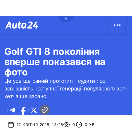
Golf GTI 8 покоління
вперше показався на
фото
Це усе ще ранній прототип - судити про
зовнішність наступної генерації популярного хот-
хетча ще зарано.
17 КВІТНЯ 2018, 13:28
0
0 ХВ