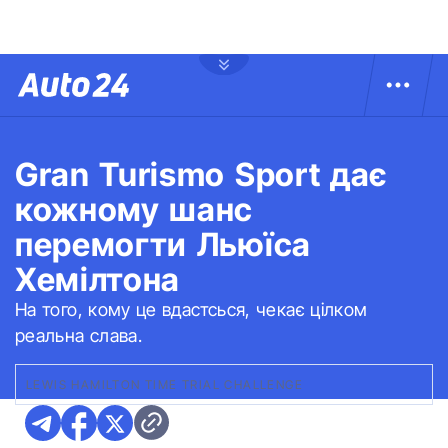
Gran Turismo Sport дає
кожному шанс
перемогти Льюїса
Хемілтона
На того, кому це вдастсься, чекає цілком
реальна слава.
LEWIS HAMILTON TIME TRIAL CHALLENGE