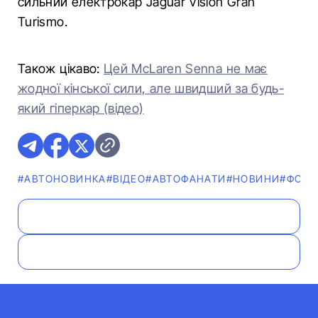
сильний електрокар Jaguar Vision Gran
Turismo.
Також цікаво:
Цей McLaren Senna не має
жодної кінської сили, але швидший за будь-
який гіперкар (відео)
#АВТОНОВИНКА
#ВІДЕО
#АВТОФАНАТИ
#НОВИНИ
#ФОТО