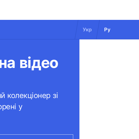
Укр
Ру
на відео
i
й колекціонер зі
орені у