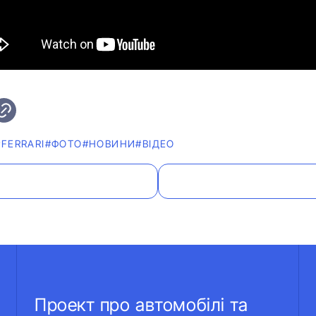
#FERRARI
#ФОТО
#НОВИНИ
#ВІДЕО
Проект про автомобілі та