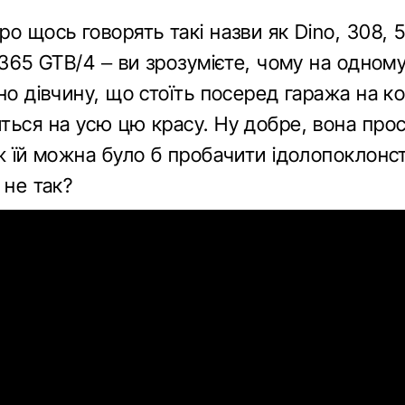
о щось говорять такі назви як Dino, 308, 
 365 GTB/4 – ви зрозумієте, чому на одному
но дівчину, що стоїть посеред гаража на ко
ться на усю цю красу. Ну добре, вона про
 ж їй можна було б пробачити ідолопоклонс
 не так?