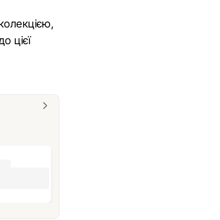
околекцією,
до цієї