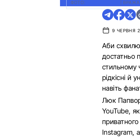
ФОТО:
MOTOR1.COM
|
ВРАЖА
9 ЧЕРВНЯ 20
Аби схвилюв
достатньо 
стильному ч
рідкісні й
навіть фана
Люк Папвор
YouTube, я
приватного
Instagram, 