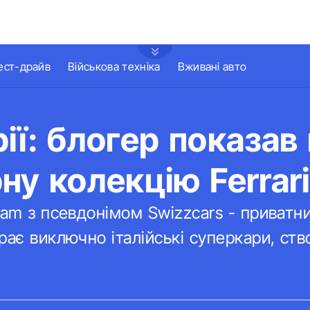
ест-драйв
Військова техніка
Вживані авто
ії: блогер показав 
ну колекцію Ferrar
ram з псевдонімом Swizzcars - приватни
рає виключно італійські суперкари, ств