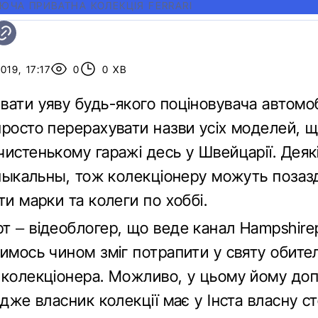
ЮЧА ПРИВАТНА КОЛЕКЦІЯ FERRARI
19, 17:17
0
0 ХВ
ати уяву будь-якого поціновувача автомоб
просто перерахувати назви усіх моделей, 
истенькому гаражі десь у Швейцарії. Деякі
 уныкальны, тож колекціонеру можуть позаз
ти марки та колеги по хоббі.
т – відеоблогер, що веде канал Нampshire
кимось чином зміг потрапити у святу обите
 колекціонера. Можливо, у цьому йому доп
адже власник колекції має у Інста власну ст