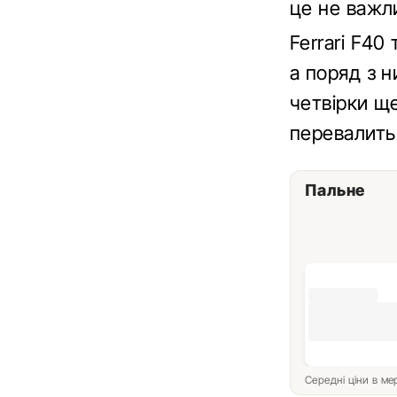
це не важл
Ferrari F40
а поряд з н
четвірки ще
перевалить 
Пальне
Середні ціни в м