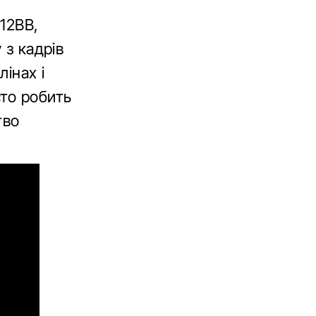
512BB,
 з кадрів
лінах і
сто робить
тво