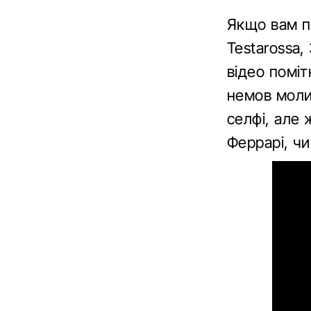
Якщо вам пр
Testarossa,
відео поміт
немов моли
селфі, але
Феррарі, чи