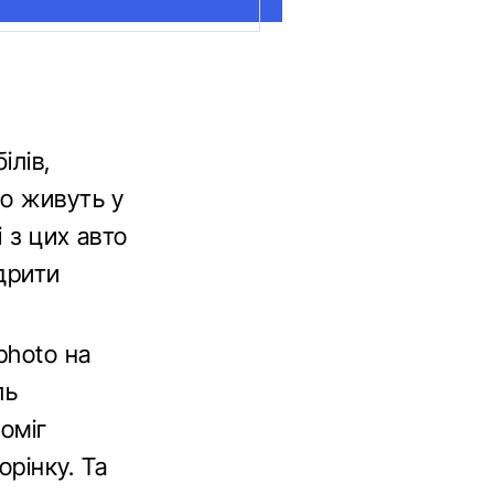
ілів,
що живуть у
 з цих авто
дрити
photo на
ль
оміг
орінку. Та