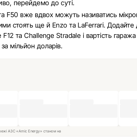
иво, перейдемо до суті.
 та F50 вже вдвох можуть називатись мікр
ими стоять ще й Enzo та LaFerrari. Додайте 
 F12 та Challenge Stradale і вартість гаража
за мільйон доларів.
ережі АЗС «Amic Energy» станом на