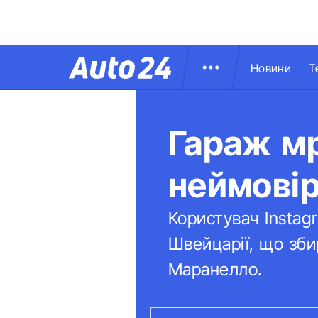
Новини
Т
Гараж мр
неймовір
Користувач Instag
Швейцарії, що зби
Маранелло.