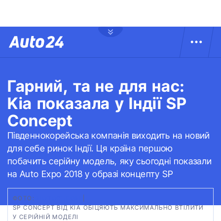
Гарний, та не для нас:
Kia показала у Індії SP
Concept
Південнокорейська компанія виходить на новий
для себе ринок Індії. Ця країна першою
побачить серійну модель, яку сьогодні показали
на Auto Expo 2018 у образі концепту SP
ФОТО:
MOTOR1.COM
|
SP CONCEPT ВІД KIA ОБІЦЯЮТЬ МАКСИМАЛЬНО ВТІЛИТИ
У СЕРІЙНІЙ МОДЕЛІ