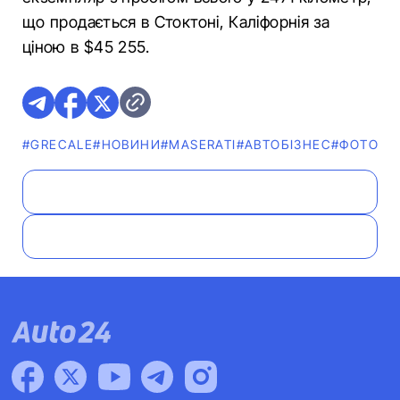
що продається в Стоктоні, Каліфорнія за
ціною в $45 255.
#GRECALE
#НОВИНИ
#MASERATI
#АВТОБІЗНЕС
#ФОТО