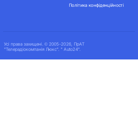
Політика конфіденційності
Усi права захищенi. © 2005-2026, ПрАТ
"Телерадіокомпанія Люкс". " Auto24".