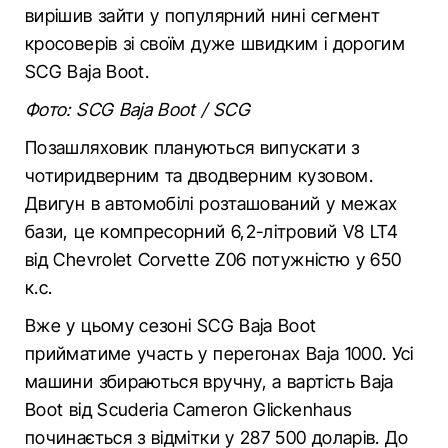
вирішив зайти у популярний нині сегмент
кросоверів зі своїм дуже швидким і дорогим
SCG Baja Boot.
Фото: SCG Baja Boot / SCG
Позашляховик плануються випускати з
чотиридверним та дводверним кузовом.
Двигун в автомобілі розташований у межах
бази, це компресорний 6,2-літровий V8 LT4
від Chevrolet Corvette Z06 потужністю у 650
к.с.
Вже у цьому сезоні SCG Baja Boot
прийматиме участь у перегонах Baja 1000. Усі
машини збираються вручну, а вартість Baja
Boot від Scuderia Cameron Glickenhaus
починається з відмітки у 287 500 доларів. До