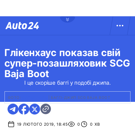
Глікенхаус показав свій
супер-позашляховик SCG
Baja Boot
І це скоріше баггі у подобі джипа.
ФОТО:
CARSCOOPS
|
БАГГІ-ДЖИП SCG BAJA BOOT
19 ЛЮТОГО 2019, 18:45
0
0 ХВ