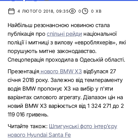
4 ЛЮТОГО 2018, 09:35
0
0 ХВ
Найбільш резонансною новиною стала
публікація про
спільні рейди
національної
поліції і митниці з вилову «евробляхерів», які
порушують митне законодавство.
Спецоперація проходила в Одеській області.
Презентація
нового BMW Х3
відбулася 27
січня 2018 року. Залежно від темпераменту
водія BMW пропонує Х3 на вибір у п'яти
варіантах силового агрегату. Діапазон цін на
новий BMW X3 варіюється від 1 324 271 до 2
119 016 гривень.
Читайте також:
Шпигунські фото інтер'єру
нового Hyundai Santa Fe