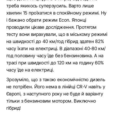
треба якихось суперзусиль. Варто лише
хвилин 15 проїхатися в спокійному режимі. Ну
і бажано обрати режим Econ. Японці
проводили цікаве дослідження. Протягом
тесту вони вирахували, що в міському режимі
на швидкості до 40 км/год гібрид здатен 82%
часу їхати на електриці. В діапазоні 40-80 км/
год половину часу їде без бензиновика. А на
трасі при швидкості до 120 км на годину 60%
часу їде на електриці.
Зрозуміло, що з такою економічністю дизель
не потрібен. Його нема в лінійці CR-V навіть у
Європі, з наступного року не буде й варіанту
тільки з бензиновим мотором. Виключно
гібрид!