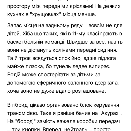
простору між передніми кріслами! На деяких
кухнях в "хрущовках" місця менше.
Запас місця на задньому ряду – зовсім не для
дітей. Хіба що таких, які в 11-му класі грають в
баскетбольній команді. Швидше за все, навіть
вони не дістануть колінами передні сидіння.
Та й троє всядуться спокійно, адже підлога
майже пласка, бо тунель ледве випирає.
Водій може спостерігати за дітьми за
допомогою сферичного салонного дзеркала,
хоча воно не дуже вдало розташоване.
В гібриді цікаво організовано блок керування
трансмісією. Таке я раніше бачив на "Акурах".
На "бороді" замість важеля коробки передач
– три кнопки. Вперед, нейтраль – просто