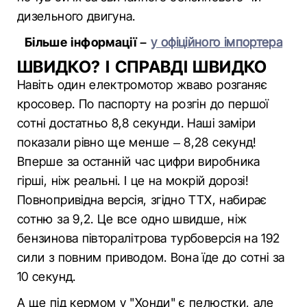
дизельного двигуна.
Більше інформації –
у офіційного імпортера
ШВИДКО? І СПРАВДІ ШВИДКО
Навіть один електромотор жваво розганяє
кросовер. По паспорту на розгін до першої
сотні достатньо 8,8 секунди. Наші заміри
показали рівно ще менше – 8,28 секунд!
Вперше за останній час цифри виробника
гірші, ніж реальні. І це на мокрій дорозі!
Повнопривідна версія, згідно ТТХ, набирає
сотню за 9,2. Це все одно швидше, ніж
бензинова півторалітрова турбоверсія на 192
сили з повним приводом. Вона їде до сотні за
10 секунд.
А ще під кермом у "Хонди" є пелюстки, але