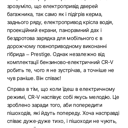
зрозуміло, що електропривід дверей
багажника, так само як і підігрів керма,
заднього ряду, електропривод крісла водія,
проекційний екрани, панорамний дах і
бездротова зарядка для мобільного є в
дорожчому повноприводному виконанні
гібрида – Prestige. Однак незалежно від
комплектації бензиново-електричний CR-V
робить те, чого я не зустрічав, а точніше не
чув раніше. Він співає!
Справа в тім, що коли їдеш в електричному
режимі, CR-V наспівує собі якусь мелодію. Це
зроблено заради того, аби попередити
пішоходів, які йдуть попереду. Хоча насправді
співає дуже-дуже тихо, і пішоходи не чують,