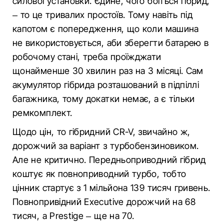
силової установки. Єдине, чого боїться гібрид,
– то це тривалих простоїв. Тому навіть під
капотом є попередження, що коли машина
не використовується, аби зберегти батарею в
робочому стані, треба проїжджати
щонайменше 30 хвилин раз на 3 місяці. Сам
акумулятор гібрида розташований в підпіллі
багажника, тому докатки немає, а є тільки
ремкомплект.
Щодо цін, то гібридний CR-V, звичайно ж,
дорожчий за варіант з турбобензиновиком.
Але не критично. Передньоприводний гібрид
коштує як повноприводний турбо, тобто
цінник стартує з 1 мільйона 139 тисяч гривень.
Повнопривідний Executive дорожчий на 68
тисяч, а Prestige – ще на 70.