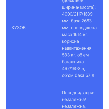
(довжина/
ширина/висота):
4600/2117/1689
мм, база 2663
КУЗОВ
мм, споряджена
маса 1614 кг,
корисне
навантаження
583 кг, об’єм
багажника
497/1692 л,
об’єм бака 57 л
Передня/задня:
незалежна/
незалежна.