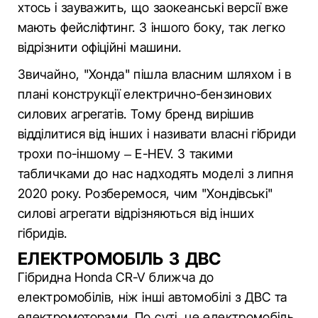
хтось і зауважить, що заокеанські версії вже
мають фейсліфтинг. З іншого боку, так легко
відрізнити офіційні машини.
Звичайно, "Хонда" пішла власним шляхом і в
плані конструкції електрично-бензинових
силових агрегатів. Тому бренд вирішив
відділитися від інших і називати власні гібриди
трохи по-іншому – E-HEV. З такими
табличками до нас надходять моделі з липня
2020 року. Розберемося, чим "Хондівські"
силові агрегати відрізняються від інших
гібридів.
ЕЛЕКТРОМОБІЛЬ З ДВС
Гібридна Honda CR-V ближча до
електромобілів, ніж інші автомобілі з ДВС та
електромоторами. По суті, це електромобіль,