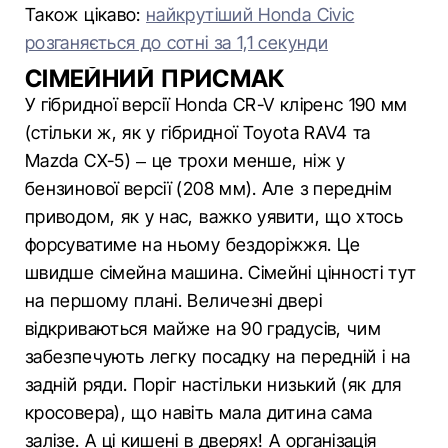
Також цікаво:
найкрутіший Honda Civic
розганяється до сотні за 1,1 секунди
СІМЕЙНИЙ ПРИСМАК
У гібридної версії Honda CR-V кліренс 190 мм
(стільки ж, як у гібридної Toyota RAV4 та
Mazda СХ-5) – це трохи менше, ніж у
бензинової версії (208 мм). Але з переднім
приводом, як у нас, важко уявити, що хтось
форсуватиме на ньому бездоріжжя. Це
швидше сімейна машина. Сімейні цінності тут
на першому плані. Величезні двері
відкриваються майже на 90 градусів, чим
забезпечують легку посадку на передній і на
задній ряди. Поріг настільки низький (як для
кросовера), що навіть мала дитина сама
залізе. А ці кишені в дверях! А організація