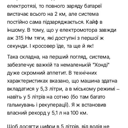
електротязі, то повного заряду батареї
вистачає всього на 2 км, але система
постійно сама підзаряджається. Кайф в
іншому. В тому, що у електромотора завжди
аж 315 Нм тяги, які доступні з першої ж
секунди. І кросовер їде, та ще й як!
Така складна, на перший погляд, система,
забезпечує важкій та немаленькій "Хонді"
дуже скромний аппетит. В технічних
характеристиках вказано, що машина здатна
вкладатися у 5,3 літри, а в міському режимі –
навіть у 5 літрів на сотню (бо там багато
гальмувань і рекуперації). Я ж встановив
власний рекорд у 5,1 л на 100 км.
Щоб досягти цифри в 5 літрів, від водія не