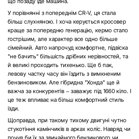
що позаду їде машина.
У порівнянні з попереднім CR-V, ця стала
більш слухняною. І хоча керується кросовер
краще за попередню генерацію, кермо стало
гострішим, але характер все одно більше
сімейний. Авто напрочуд комфортне, підвіска
"не бачить" більшість дрібних нерівностей, та
й великі проходить тихенько. Ще б пак,
левову частку часу він їздить з вимкненим
бензиновиком. Але гібридна "Хонда" ще й
важча за конкурентів – заважує під 1660 кіло. І
це теж впливає на більш комфортний стиль
їзди.
Щоправда, при такому тихому двигуні чутно
стукотіння камінчиків в арках коліс. Навряд чи
почув би їх за звичайного бензинового чи