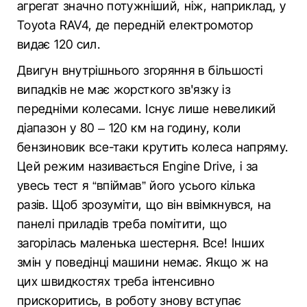
агрегат значно потужніший, ніж, наприклад, у
Toyota RAV4, де передній електромотор
видає 120 сил.
Двигун внутрішнього згоряння в більшості
випадків не має жорсткого зв'язку із
передніми колесами. Існує лише невеликий
діапазон у 80 – 120 км на годину, коли
бензиновик все-таки крутить колеса напряму.
Цей режим називається Engine Drive, і за
увесь тест я “впіймав” його усього кілька
разів. Щоб зрозуміти, що він ввімкнувся, на
панелі приладів треба помітити, що
загорілась маленька шестерня. Все! Інших
змін у поведінці машини немає. Якщо ж на
цих швидкостях треба інтенсивно
прискоритись, в роботу знову вступає