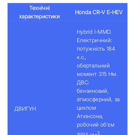
Технічні
Honda CR-V E-HEV
характеристики
Hybrid I-MMD.
Електричний:
потужність 184
к.с.,
обертальний
момент 315 Нм.
ДВС:
бензиновий,
атмосферний, за
циклом
ДВИГУН
Аткінсона,
робочий об’єм
3
1993 см
,