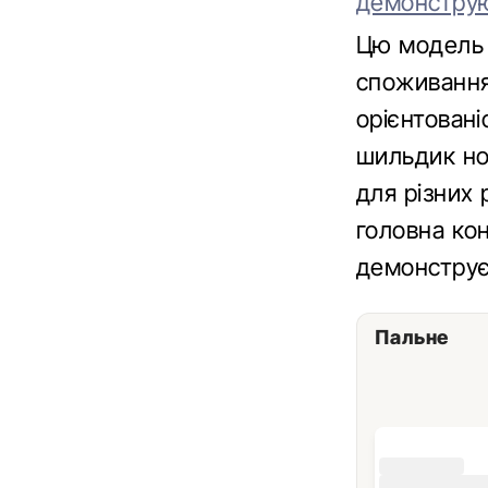
демонструю
Цю модель з
споживання 
орієнтовані
шильдик нос
для різних 
головна ко
демонструє 
Пальне