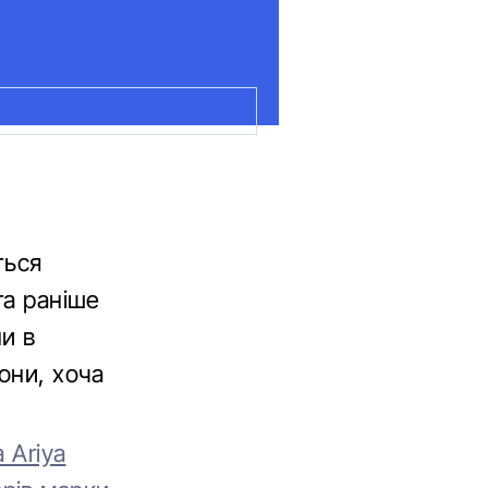
ться
та раніше
и в
они, хоча
 Ariya