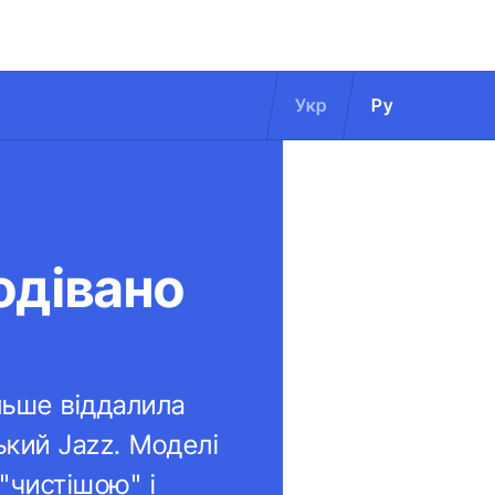
Укр
Ру
одівано
льше віддалила
ький Jazz. Моделі
"чистішою" і