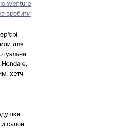
ionVenture
на зробити
ер'єрі
нили для
іртуальна
 Honda e,
им, хетч
подушки
ти салон