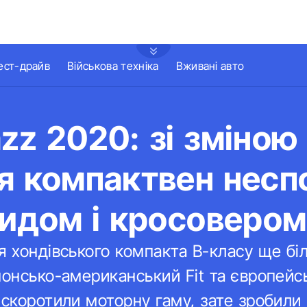
ест-драйв
Військова техніка
Вживані авто
zz 2020: зі зміною
я компактвен несп
ридом і кросовером
я хондівського компакта В-класу ще бі
понсько-американський Fit та європейс
 скоротили моторну гаму, зате зробили 