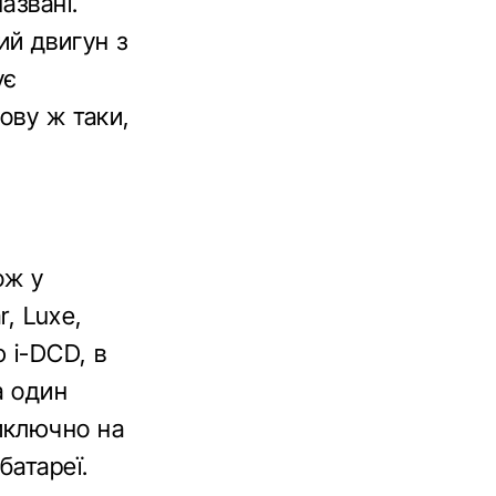
азвані.
ий двигун з
ує
ову ж таки,
ож у
r, Luxe,
 i-DCD, в
а один
иключно на
батареї.