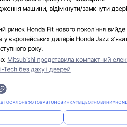
дження машини, відімкнути/замкнути двері
ий ринок Honda Fit нового покоління вийде
а у європейських дилерів Honda Jazz з’яви
ступного року.
во:
Mitsubishi представила компактний еле
-Tech без даху і дверей
АВТОСАЛОН
#ФОТО
#АВТОНОВИНКА
#ВІДЕО
#НОВИНИ
#HON