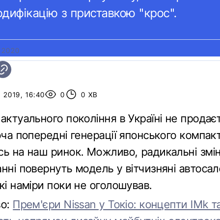
дифікацію з приставкою "крос".
 2020
2019, 16:40
0
0 ХВ
актуального покоління в Україні не продає
оча попередні генерації японського компак
сь на наш ринок. Можливо, радикальні змін
нні повернуть модель у вітчизняні автосал
кі наміри поки не оголошував.
во:
Прем'єри Nissan у Токіо: концепти IMk та