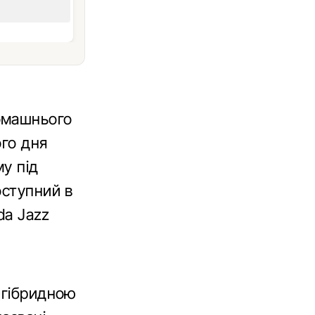
омашнього
ого дня
му під
оступний в
da Jazz
-гібридною