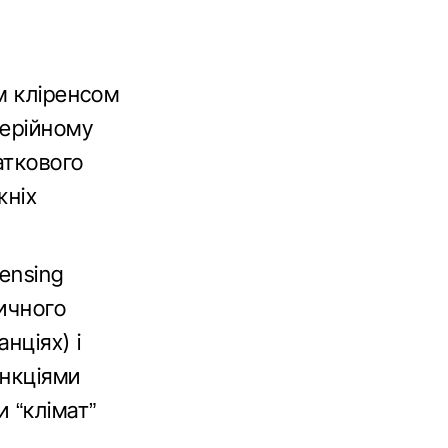
м кліренсом
серійному
аткового
жніх
ensing
ичного
нціях) і
ункціями
 “клімат”