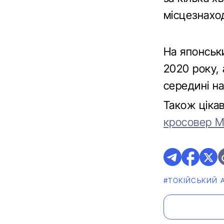
місцезнахо
На японськ
2020 року, 
середині на
Також ціка
кросовер Mi
#ТОКІЙСЬКИЙ 