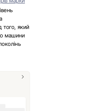
рів марки
івень
а
д того, який
бою машини
поколінь