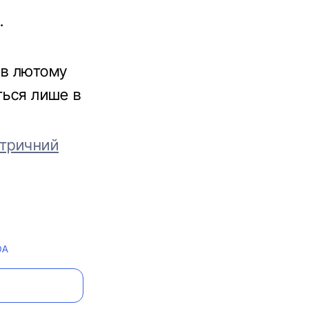
.
 в лютому
ться лише в
ктричний
DA