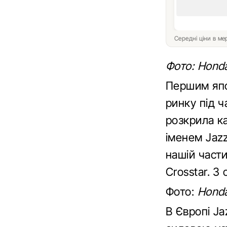
Середні ціни в м
Фото: Hond
Першим япо
ринку під ч
розкрила ка
іменем Jaz
нашій части
Crosstar. З
Фото:
Honda
В Європі J