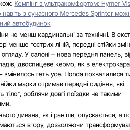
акож:
Кемпінг з ультракомфортом: Hymer Vis
 навіть з сучасного Mercedes Sprinter мож
ний автобудинок
іни не менш кардинальні за технічні. В екст
пер менше гострих ліній, передні стійки змі
огляду. У салоні – нова передня панель, в
ладів, двоспицеве кермо, як в електрокара
 – змінилось геть усе. Honda похвалилися т
нійки марки отримав передні сидіння, які
ть тіло”, роблячи довгі поїздки не такими
ими.
ього дивана, як і раніше, опускається, а 
німаються вгору, дозволяючи трансформува