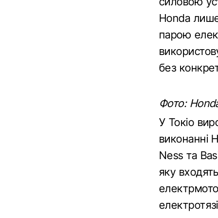
силовою ус
Honda лише
парою елек
використову
без конкрет
Фото: Honda
У Токіо вир
виконанні H
Ness та Bas
яку входять
електрмото
електротязі