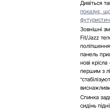
Дивіться т
показує, що
футуристич
Зовнішні зм
Fit/Jazz те
поліпшення 
панель при
нові крісла
першим з лі
“стабілізую
виснажлив
Спинка задн
сидінь під