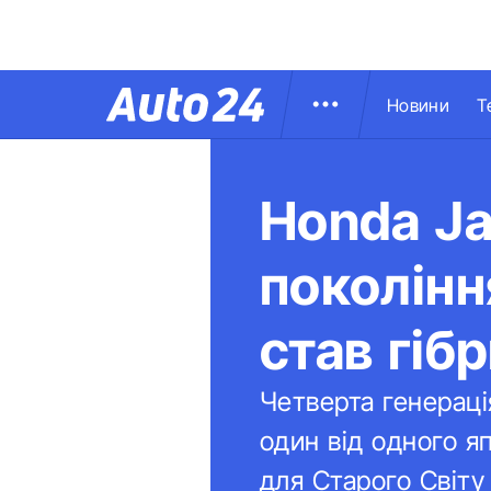
Новини
Т
Honda Ja
поколінн
став гіб
Четверта генераці
один від одного я
для Старого Світу