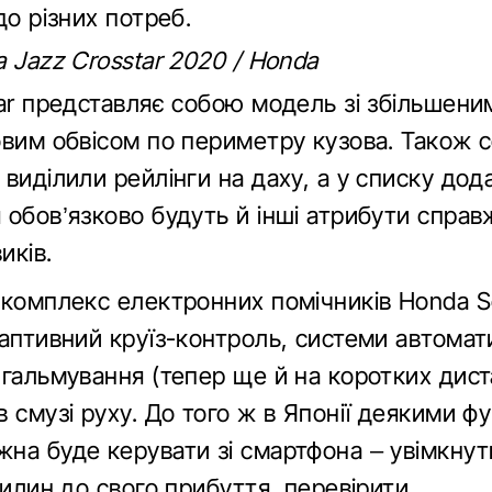
до різних потреб.
 Jazz Crosstar 2020 / Honda
tar представляє собою модель зі збільшени
овим обвісом по периметру кузова. Також 
виділили рейлінги на даху, а у списку дод
 обов’язково будуть й інші атрибути справ
иків.
 комплекс електронних помічників Honda S
даптивний круїз-контроль, системи автомат
гальмування (тепер ще й на коротких диста
 смузі руху. До того ж в Японії деякими ф
на буде керувати зі смартфона – увімкнути
вилин до свого прибуття, перевірити