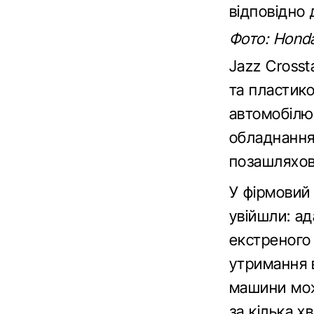
відповідно 
Фото: Honda
Jazz Cross
та пластик
автомобілю 
обладнання
позашляхов
У фірмовий
увійшли: а
екстреного 
утримання в
машини мож
за кілька х