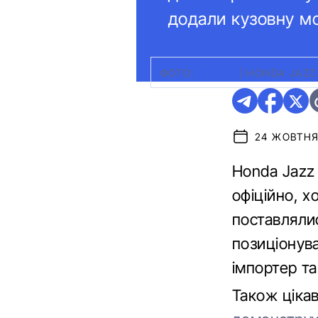
додали кузовну мо
ФОТО:
HONDA
|
HONDA JAZZ
24 ЖОВТНЯ 
Honda Jazz 
офіційно, х
поставляли
позиціонува
імпортер та
Також ціка