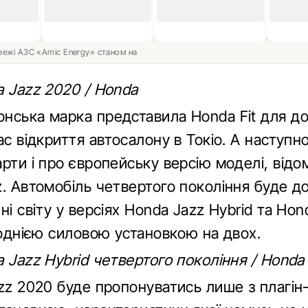
ережі АЗС «Amic Energy» станом на
a Jazz 2020 / Honda
нська марка представила Honda Fit для д
ас відкриття автосалону в Токіо. А наступн
рти і про європейську версію моделі, відо
z. Автомобіль четвертого покоління буде д
ні світу у версіях Honda Jazz Hybrid та Hon
 однією силовою установкою на двох.
 Jazz Hybrid четвертого покоління / Honda
azz 2020 буде пропонуватись лише з плагін