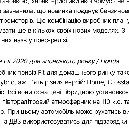
тановкою, характеристики якої чомусь не н
 зазначила, що новинка поєднує бензинов
тромоторів. Цю комбінацію виробник план
вати ще в кількох своїх нових моделях. Зн
них назв у прес-релізі.
 Fit 2020 для японського ринку / Honda
обник привіз Fit для домашнього ринку так
ybrid, аж п’ять різних версій: Home, Crossta
ic. Всі вони оснащені гібридною установкою
 півторалітровий атмосферник на 110 к.с. т
р. При цьому автомобіль може рухатись в
, а ДВЗ використовуватись для підзарядки 