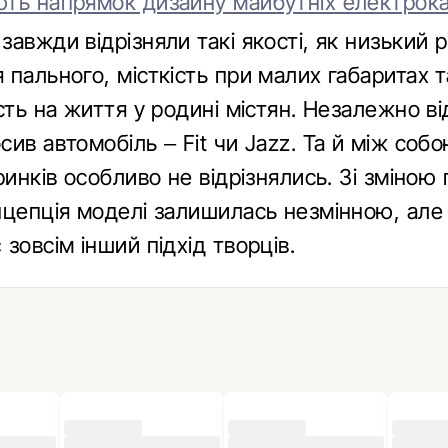
ть напрямок дизайну майбутніх електрока
авжди відрізняли такі якості, як низький р
пального, місткість при малих габаритах т
сть на життя у родині містян. Незалежно ві
ив автомобіль – Fit чи Jazz. Та й між со
ринків особливо не відрізнялись. Зі зміною 
нцепція моделі залишилась незмінною, але
зовсім інший підхід творців.