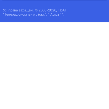
Усi права захищенi. © 2005-2026, ПрАТ
"Телерадіокомпанія Люкс". " Auto24".