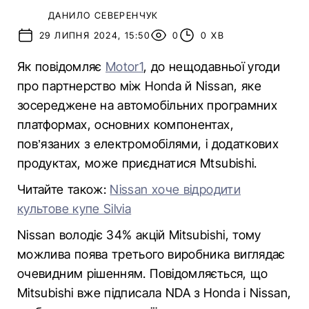
ДАНИЛО СЕВЕРЕНЧУК
29 ЛИПНЯ 2024, 15:50
0
0 ХВ
Як повідомляє
Motor1
, до нещодавньої угоди
про партнерство між Honda й Nissan, яке
зосереджене на автомобільних програмних
платформах, основних компонентах,
пов’язаних з електромобілями, і додаткових
продуктах, може приєднатися Mtsubishi.
Читайте також:
Nissan хоче відродити
культове купе Silvia
Nissan володіє 34% акцій Mitsubishi, тому
можлива поява третього виробника виглядає
очевидним рішенням. Повідомляється, що
Mitsubishi вже підписала NDA з Honda і Nissan,