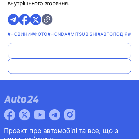
внутрішнього згоряння.
#НОВИНИ
#ФОТО
#HONDA
#MITSUBISHI
#АВТОПОДІЯ
#NI
Проект про автомобілі та все, що з