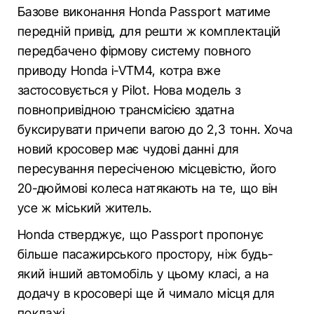
Базове виконання Honda Passport матиме
передній привід, для решти ж комплектацій
передбачено фірмову систему повного
приводу Honda i-VTM4, котра вже
застосовується у Pilot. Нова модель з
повнопривідною трансмісією здатна
буксирувати причепи вагою до 2,3 тонн. Хоча
новий кросовер має чудові данні для
пересування пересіченою місцевістю, його
20-дюймові колеса натякають на те, що він
усе ж міський житель.
Honda стверджує, що Passport пропонує
більше пасажирського простору, ніж будь-
який інший автомобіль у цьому класі, а на
додачу в кросовері ще й чимало місця для
поклажі.