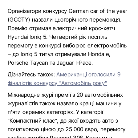
Організатори конкурсу German car of the year
(GCOTY) назвали цьогорічного переможця.
Премію отримав електричний крос-хетч
Hyundai Ioniq 5. Четвертий рік поспіль
перемогу в конкурсі виборює електромобіль
– до Ioniq 5 титул отримували Honda e,
Porsche Taycan та Jaguar I-Pace.
Дізнайтесь також:
Американці оголосили 9
фіналістів конкурсу "Автомобіль року"
Міжнародне журі премії з 20 автомобільних
журналістів також назвало кращі машини у
п'яти окремих категоріях. У категорії
“Компактний клас”, до якої входять авто з
початковою ціною до 25 000 євро, перемогу
здобув хетчбек Peugeot 308. Кращим у