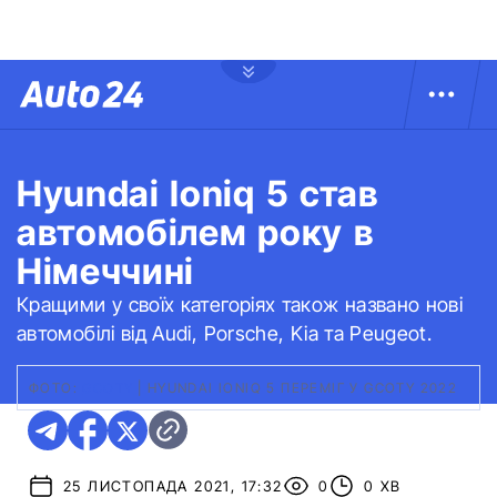
Hyundai Ioniq 5 став
автомобілем року в
Німеччині
Кращими у своїх категоріях також названо нові
автомобілі від Audi, Porsche, Kia та Peugeot.
ФОТО:
GCOTY
|
HYUNDAI IONIQ 5 ПЕРЕМІГ У GCOTY 2022
25 ЛИСТОПАДА 2021, 17:32
0
0 ХВ