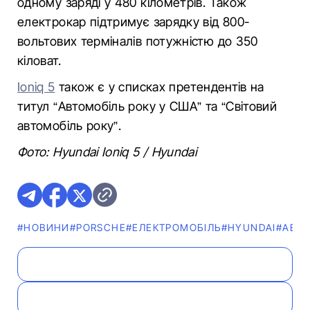
одному заряді у 480 кілометрів. Також
електрокар підтримує зарядку від 800-
вольтових терміналів потужністю до 350
кіловат.
Ioniq 5
також є у списках претендентів на
титул “Автомобіль року у США” та “Світовий
автомобіль року”.
Фото: Hyundai Ioniq 5 / Hyundai
#НОВИНИ
#PORSCHE
#ЕЛЕКТРОМОБІЛЬ
#HYUNDAI
#АВТО