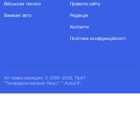
Військова техніка
Правила сайту
Вживані авто
Редакція
Контакти
Політика конфіденційності
Усi права захищенi. © 2005-2026, ПрАТ
"Телерадіокомпанія Люкс". " Auto24".