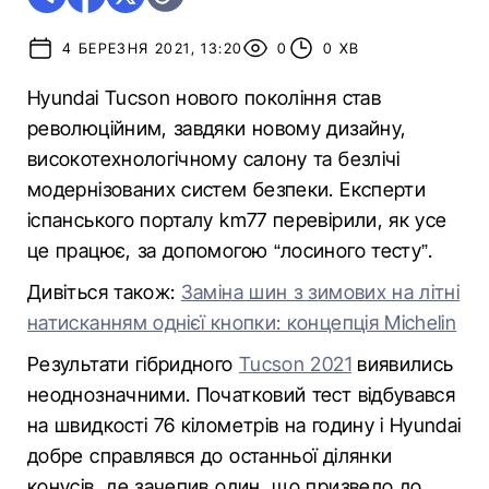
4 БЕРЕЗНЯ 2021, 13:20
0
0 ХВ
Hyundai Tucson нового покоління став
революційним, завдяки новому дизайну,
високотехнологічному салону та безлічі
модернізованих систем безпеки. Експерти
іспанського порталу km77 перевірили, як усе
це працює, за допомогою “лосиного тесту”.
Дивіться також:
Заміна шин з зимових на літні
натисканням однієї кнопки: концепція Michelin
Результати гібридного
Tucson 2021
виявились
неоднозначними. Початковий тест відбувався
на швидкості 76 кілометрів на годину і Hyundai
добре справлявся до останньої ділянки
конусів, де зачепив один, що призвело до