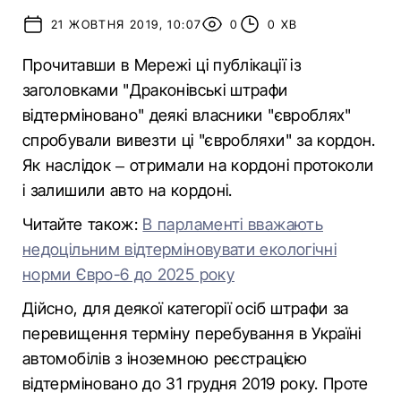
21 ЖОВТНЯ 2019, 10:07
0
0 ХВ
Прочитавши в Мережі ці публікації із
заголовками "Драконівські штрафи
відтерміновано" деякі власники "євроблях"
спробували вивезти ці "євробляхи" за кордон.
Як наслідок – отримали на кордоні протоколи
і залишили авто на кордоні.
Читайте також:
В парламенті вважають
недоцільним відтерміновувати екологічні
норми Євро-6 до 2025 року
Дійсно, для деякої категорії осіб штрафи за
перевищення терміну перебування в Україні
автомобілів з іноземною реєстрацією
відтерміновано до 31 грудня 2019 року. Проте