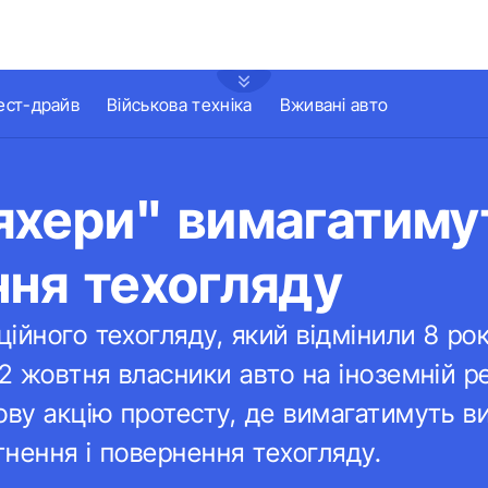
ест-драйв
Військова техніка
Вживані авто
яхери" вимагатиму
ня техогляду
ійного техогляду, який відмінили 8 ро
 2 жовтня власники авто на іноземній ре
ову акцію протесту, де вимагатимуть в
нення і повернення техогляду.