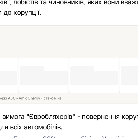
хів", лобістів та чиновників, яких вони вва
 до корупції.
ережі АЗС «Amic Energy» станом на
 вимога "Євробляхерів" - повернення кору
ля всіх автомобілів.