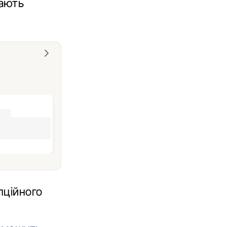
жають
пційного