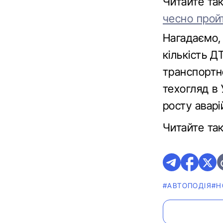
Читайте та
чесно прой
Нагадаємо, 
кількість Д
транспортн
техогляд в 
росту аварі
Читайте та
#АВТОПОДІЯ
#Н