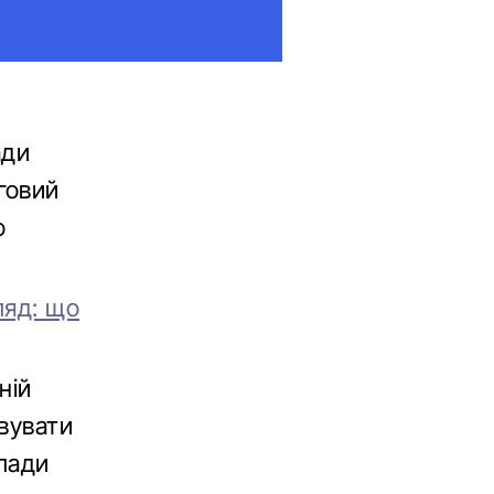
ади
говий
о
ляд: що
ній
вувати
влади