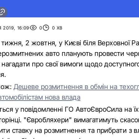
 2019, 16:09
0
0 ХВ
тижня, 2 жовтня, у Києві біля Верховної Р
ерозмитнених авто планують провести чер
б нагадати про свої вимоги щодо доступног
я.
кож:
Дешеве розмитнення в обмін на техог
втомобілістам нова влада
ться у повідомленні ГО АвтоЄвроСила на їх
торінці. "Євробляхери" вимагатимуть скасо
ити ставку на розмитнення та прибрати з 