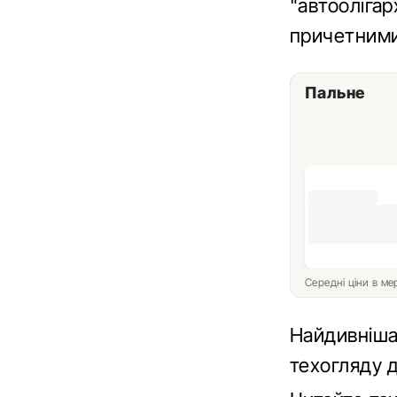
"автоолігар
причетними
Пальне
Середні ціни в м
Найдивніша
техогляду д