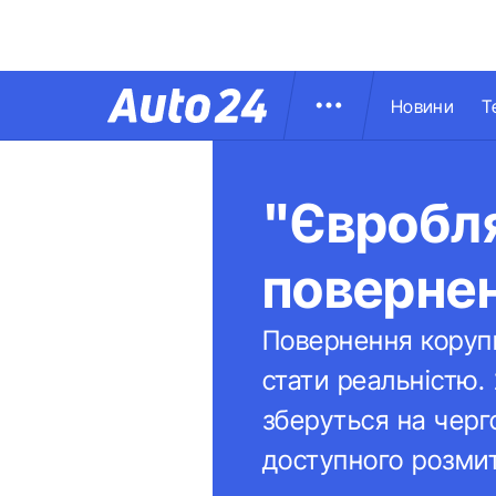
Новини
Т
"Євробл
повернен
Повернення корупц
стати реальністю.
зберуться на черг
доступного розмит