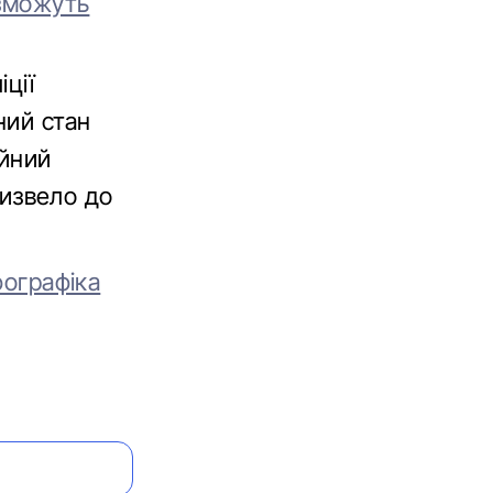
 зможуть
ції
ний стан
ійний
ризвело до
фографіка