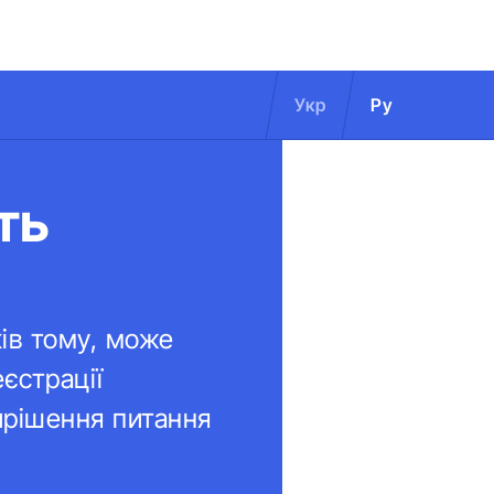
Укр
Ру
ть
ків тому, може
єстрації
ирішення питання