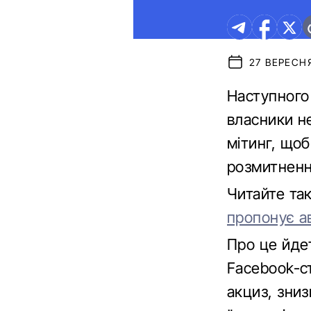
27 ВЕРЕСНЯ
Наступного 
власники н
мітинг, що
розмитненн
Читайте та
пропонує а
Про це йде
Facebook-с
акциз, зниз