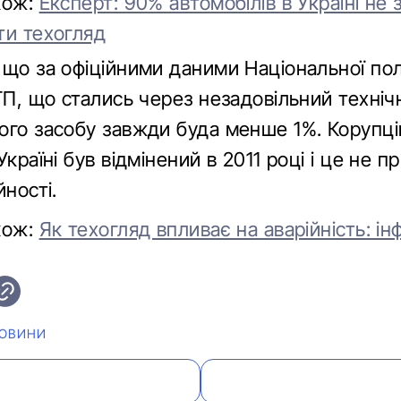
кож:
Експерт: 90% автомобілів в Україні не
ти техогляд
що за офіційними даними Національної полі
ТП, що стались через незадовільний техніч
ого засобу завжди буда менше 1%. Корупц
Україні був відмінений в 2011 році і це не п
йності.
кож:
Як техогляд впливає на аварійність: ін
ОВИНИ