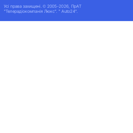
Усi права захищенi. © 2005-2026, ПрАТ
"Телерадіокомпанія Люкс". " Auto24".