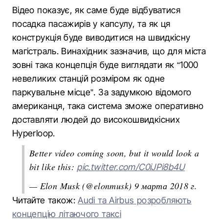
Відео показує, як саме буде відбуватися
посадка пасажирів у капсулу, та як ця
конструкція буде виводитися на швидкісну
магістраль. Винахідник зазначив, що для міста
зовні така концепція буде виглядати як “1000
невеликих станцій розміром як одне
паркувальне місце”. За задумкою відомого
американця, така система зможе оперативно
доставляти людей до високошвидкісних
Hyperloop.
Better video coming soon, but it would look a
bit like this:
pic.twitter.com/C0iJPi8b4U
— Elon Musk (@elonmusk)
9 марта 2018 г.
Читайте також:
Audi та Airbus розробляють
концепцію літаючого таксі