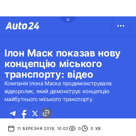
Ілон Маск показав нову
концепцію міського
транспорту: відео
Компанія Ілона Маска продемонструвала
відеоролик, який демонструє концепцію
майбутнього міського транспорту.
11 БЕРЕЗНЯ 2018, 10:02
0
0 ХВ