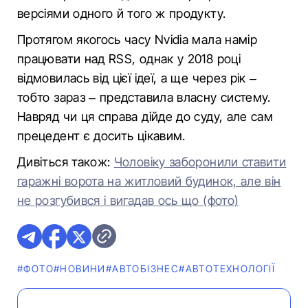
версіями одного й того ж продукту.
Протягом якогось часу Nvidia мала намір
працювати над RSS, однак у 2018 році
відмовилась від цієї ідеї, а ще через рік –
тобто зараз – представила власну систему.
Навряд чи ця справа дійде до суду, але сам
прецедент є досить цікавим.
Дивіться також:
Чоловіку заборонили ставити
гаражні ворота на житловий будинок, але він
не розгубився і вигадав ось що (фото)
#ФОТО
#НОВИНИ
#АВТОБІЗНЕС
#АВТОТЕХНОЛОГІЇ