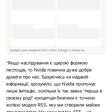
Середні ціни в мережі АЗС «Amic Energy» станом на
“Якщо наслідування є щирою формою
лестощів, то Nvidia повинна дуже добре
думати про нас. Базуючись на наданій
інформації, зрозуміло, що Nvidia пропонує
лише імітацію, оскільки їх так звана “перша в
своєму роді” концепція безпеки є точною
копією моделі RSS, яку ми створили майже
два роки тому. На нашу думку, SFF – це