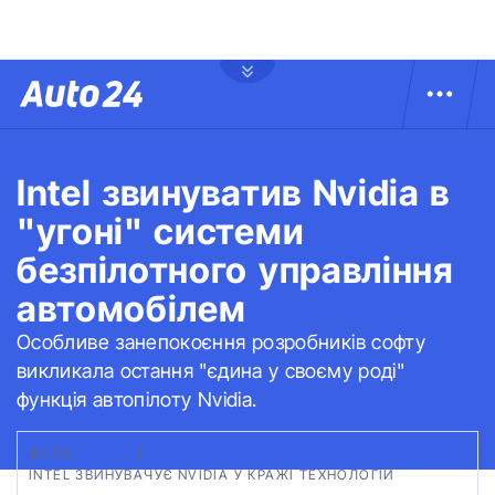
Intel звинуватив Nvidia в
"угоні" системи
безпілотного управління
автомобілем
Особливе занепокоєння розробників софту
викликала остання "єдина у своєму роді"
функція автопілоту Nvidia.
ФОТО:
NVIDIA
|
INTEL ЗВИНУВАЧУЄ NVIDIA У КРАЖІ ТЕХНОЛОГІЙ