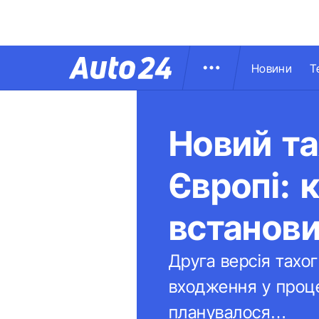
Новини
Т
Новий та
Європі: 
встанов
Друга версія тахо
входження у проце
планувалося…