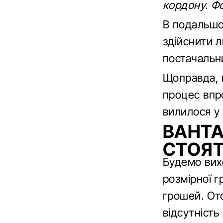
кордону. Фо
В подальшо
здійснити 
постачальн
Щоправда, н
процес впр
вилилося у
ВАНТА
СТОЯТ
Будемо вих
розмірної г
грошей. От
відсутність