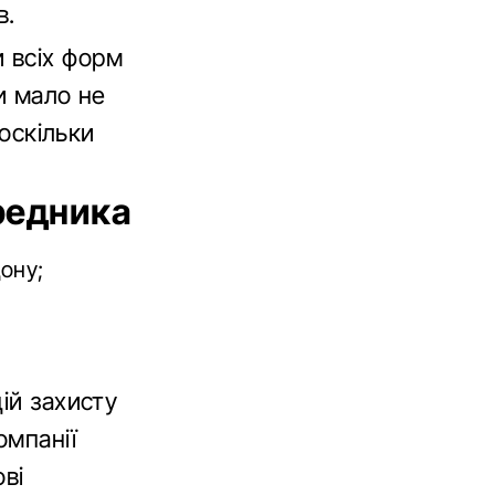
в.
 всіх форм
и мало не
 оскільки
ередника
ону;
ій захисту
омпанії
ові