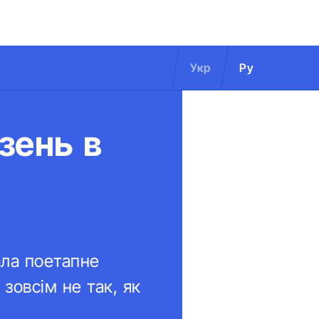
Укр
Ру
зень в
ала поетапне
зовсім не так, як