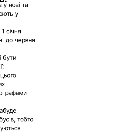
 у нові та
юють у
1 січня
ні до червня
і бути
ї;
 цього
их
хографами
набуде
усів, тобто
суються