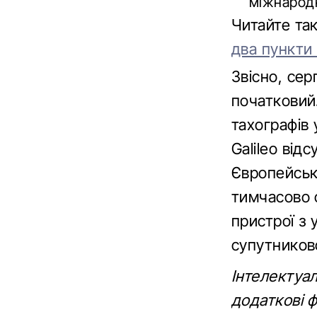
міжнародн
Читайте т
два пункти
Звісно, сер
початковий.
тахографів 
Galileo від
Європейськ
тимчасово с
пристрої з 
супутников
Інтелектуа
додаткові ф