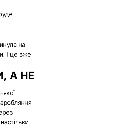
буде
линула на
. І це вже
, А НЕ
-якої
 заробляння
ерез
 настільки