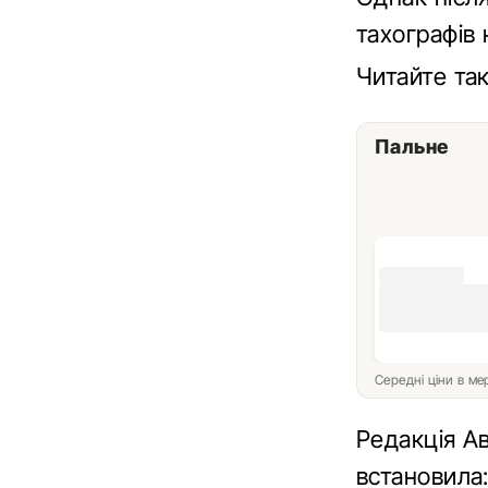
тахографів 
Читайте т
Пальне
Середні ціни в м
Редакція А
встановила