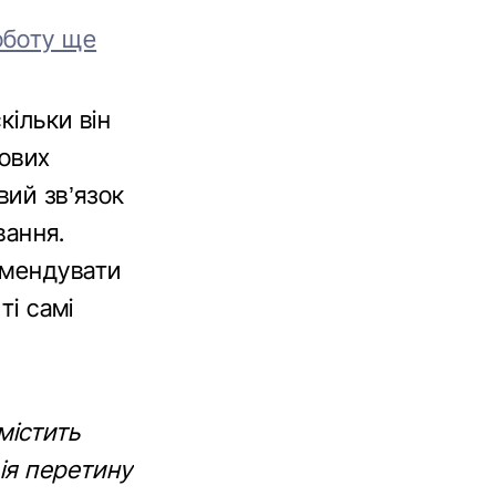
оботу ще
кільки він
нових
вий зв’язок
вання.
омендувати
ті самі
містить
ія перетину