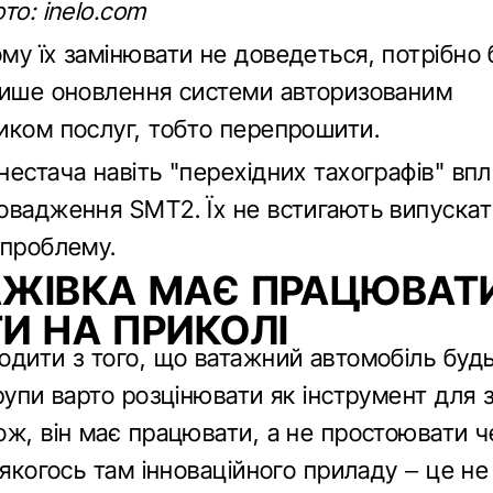
то: inelo.com
му їх замінювати не доведеться, потрібно 
лише оновлення системи авторизованим
иком послуг, тобто перепрошити.
естача навіть "перехідних тахографів" вп
овадження SMT2. Їх не встигають випускати
 проблему.
ЖІВКА МАЄ ПРАЦЮВАТИ
И НА ПРИКОЛІ
одити з того, що ватажний автомобіль будь
рупи варто розцінювати як інструмент для
ож, він має працювати, а не простоювати ч
 якогось там інноваційного приладу – це не