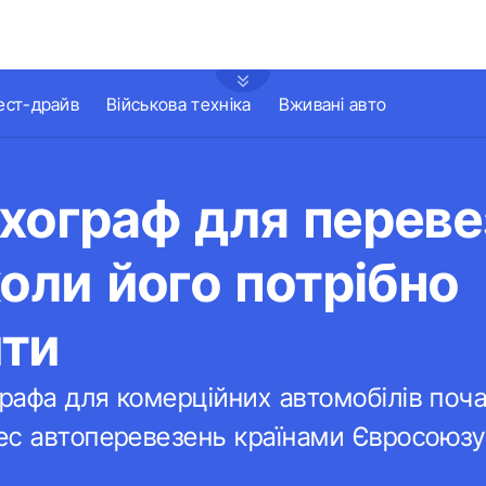
ест-драйв
Військова техніка
Вживані авто
хограф для переве
коли його потрібно
ити
графа для комерційних автомобілів поч
с автоперевезень країнами Євросоюзу 