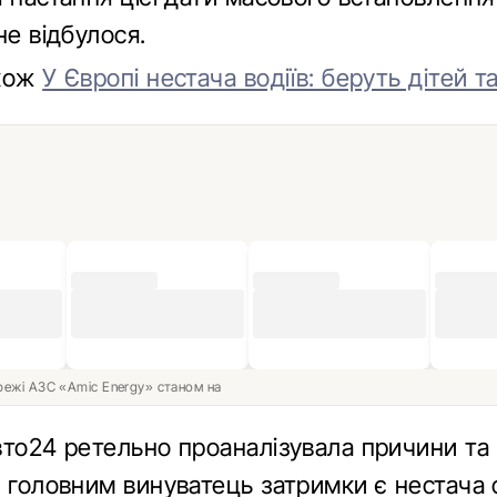
не відбулося.
акож
У Європі нестача водіїв: беруть дітей т
ережі АЗС «Amic Energy» станом на
вто24 ретельно проаналізувала причини та
: головним винуватець затримки є нестача