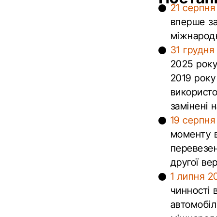
21 серпня
вперше за
міжнарод
31 грудня
2025 року
2019 року
використо
замінені 
19 серпня
моменту в
перевезен
другої вер
1 липня 2
чинності 
автомобіл