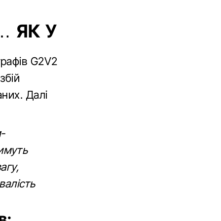
… ЯК У
графів G2V2
збій
них. Далі
-
имуть
агу,
валість
в: