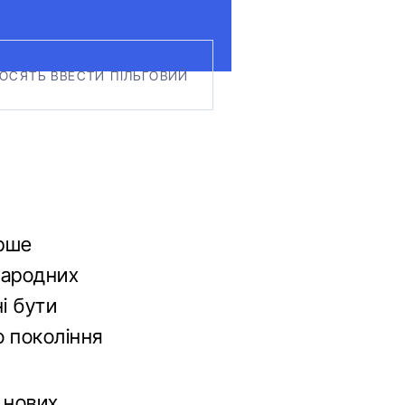
РОСЯТЬ ВВЕСТИ ПІЛЬГОВИЙ
ерше
народних
і бути
 покоління
 нових