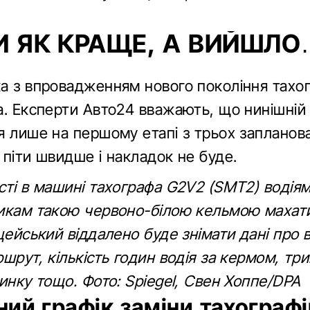
И ЯК КРАЩЕ, А ВИЙШЛО
а з впровадженням нового покоління тахо
а. Експерти Авто24 вважають, що нинішній 
я лише на першому етапі з трьох запланова
 піти швидше і накладок не буде.
сті в машині тахографа G2V2 (SMT2) водіям
икам такою червоно-білою кельмою махат
цейський віддалено буде знімати дані про в
шрут, кількість годин водія за кермом, три
инку тощо. Фото: Spiegel, Свен Хоппе/DPA
ий графік заміни тахографі