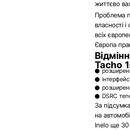
життєво ва
Проблема п
власності і
всіх європе
Європа прак
Відмінн
Tacho 1
розширен
інтерфейс 
розширенн
DSRC тепе
За підсумка
на автомобі
Inelo ще 30