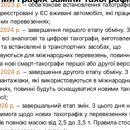
 2023 р.
– обов’язкове встановлення тахографів
реєстровані у ЄС вживані автомобілі, які прац
них перевезеннях;
 2024 р.
– завершення першого етапу обміну. З 
 всі аналогові та цифрові тахографи, виготовле
 та встановлені в транспортних засобах, що
вуються для міжнародних перевезень, повинн
на нові смарт-тахографи першої або другої версі
 2024 р.
– завершення другого етапу обміну. З
антажівки, які використовуються в міжнародн
нях, повинні будуть оснащуватися новими та
сії;
026 р.
– завершальний етап змін. З цього дня 
вимога щодо нових тахографів у перевезеннях б
ів повною масою від 2,5 до 3,5 т. Правила сто