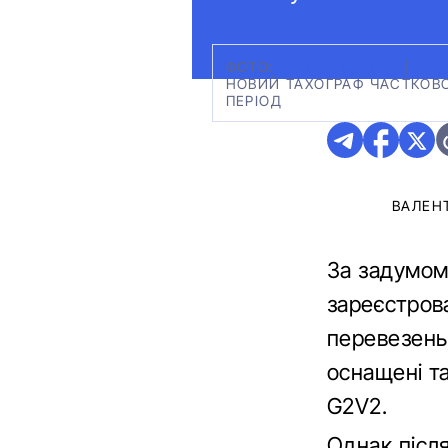
ФОТО:
КОЛАЖ АВТО24
|
НОВИЙ ТАХОГРАФ ЧАСТКОВО
ПЕРІОД
ВАЛЕН
За задумом 
зареєстров
перевезень,
оснащені т
G2V2.
Однак після