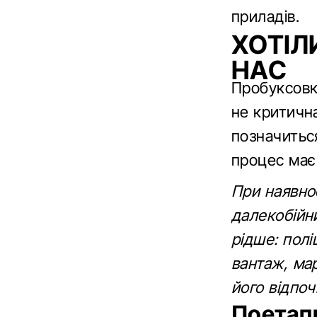
приладів.
ХОТІЛ
НАС
Пробуксовк
не критичн
позначитьс
процес має
При наявно
далекобійн
рідше: полі
вантаж, мар
його відпоч
Поетапн