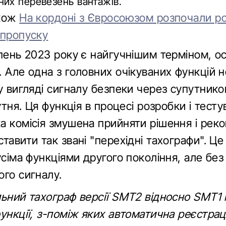
их перевезень вантажів.
акож
На кордоні з Євросоюзом розпочали р
 пропуску
пень 2023 року є найгучнішим терміном, ос
 Але одна з головних очікуваних функцій 
у вигляді сигналу безпеки через супутнико
сутня. Ця функція в процесі розробки і тесту
а комісія змушена прийняти рішення і рек
тавити так звані "перехідні тахографи". Це 
усіма функціями другого покоління, але без
ого сигналу.
льний тахограф версії SMT2 відносно SMT1 
ункції, з-поміж яких автоматична реєстрац