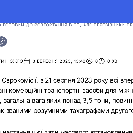
 ГОТОВИЙ ДО РОЗГОРТАННЯ В ЄС, АЛЕ ПЕРЕВІЗНИКИ П
ТИН ОЖГО
3 ВЕРЕСНЯ 2023, 13:48
0
0 ХВ
Єврокомісії, з 21 серпня 2023 року всі вп
ані комерційні транспортні засоби для між
 загальна вага яких понад 3,5 тони, повинн
ак званими розумними тахографами другого
 настання цієї дати масового встановлення