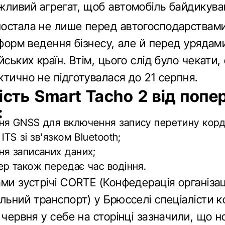
жливий агрегат, щоб автомобіль байдикува
остала не лише перед автогосподарствами
 форм ведення бізнесу, але й перед урядам
йських країн. Втім, цього слід було чекати,
тично не підготувалася до 21 серпня.
ість Smart Tacho 2 від поп
:
ня GNSS для включення запису перетину корд
ITS зі зв'язком Bluetooth;
я записаних даних;
р також передає час водіння.
ми зустрічі CORTE (Конфедерація організац
льний транспорт) у Брюсселі спеціалісти к
 червня у себе на сторінці зазначили, що н