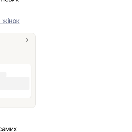
а жінок
 самих