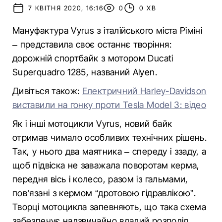
7 КВІТНЯ 2020, 16:16
0
0 ХВ
Мануфактура Vyrus з італійського міста Ріміні
– представила своє останнє творіння:
дорожній спортбайк з мотором Ducati
Superquadro 1285, названий Alyen.
Дивіться також:
Електричний Harley-Davidson
виставили на гонку проти Tesla Model 3: відео
Як і інші мотоцикли Vyrus, новий байк
отримав чимало особливих технічних рішень.
Так, у нього два маятника – спереду і ззаду, а
щоб підвіска не заважала поворотам керма,
передня вісь і колесо, разом із гальмами,
пов’язані з кермом “дротовою гідравлікою”.
Творці мотоцикла запевняють, що така схема
забезпечує надзвичайно вдалий розподіл