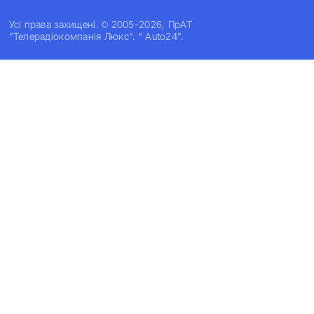
Усi права захищенi. © 2005-2026, ПрАТ
"Телерадіокомпанія Люкс". " Auto24".