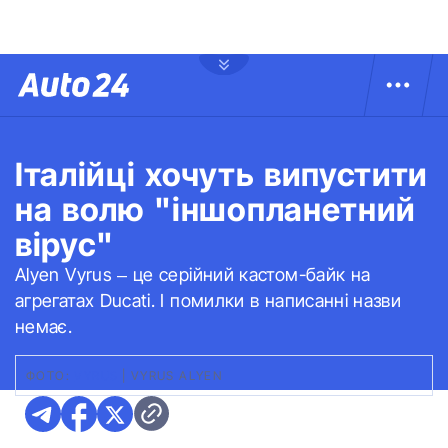
Італійці хочуть випустити
на волю "іншопланетний
вірус"
Alyen Vyrus – це серійний кастом-байк на
агрегатах Ducati. І помилки в написанні назви
немає.
ФОТО:
VYRUS
|
VYRUS ALYEN