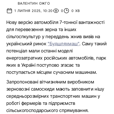
ВАЛЕНТИН ОЖГО
1 ЛИПНЯ 2025, 10:20
0
0 ХВ
Нову версію автомобіля 7-тонної вантажності
для перевезення зерна та інших
сільгоспкультур у переддень жнив вивів на
український ринок
"Будшляхмаш"
. Саму такий
потенціал мали останні моделі
енергозатратних російських автомобілів, парк
яких в Україні поступово згасає та
поступається місцем сучасним машинам.
Запропоновані вітчизняним виробником
зерновозні самоскиди мають заповнити нішу
середньорозмірних транспортних машин у
роботі фермерів та підприємств
сільськогосподарського спрямування.