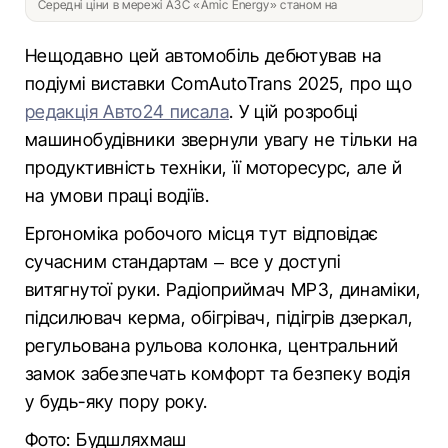
Середні ціни в мережі АЗС «Amic Energy» станом на
Нещодавно цей автомобіль дебютував на
подіумі виставки ComAutoTrans 2025, про що
редакція Авто24 писала
. У цій розробці
машинобудівники звернули увагу не тільки на
продуктивність техніки, її моторесурс, але й
на умови праці водіїв.
Ергономіка робочого місця тут відповідає
сучасним стандартам – все у доступі
витягнутої руки. Радіоприймач MP3, динаміки,
підсилювач керма, обігрівач, підігрів дзеркал,
регульована рульова колонка, центральний
замок забезпечать комфорт та безпеку водія
у будь-яку пору року.
Фото: Будшляхмаш