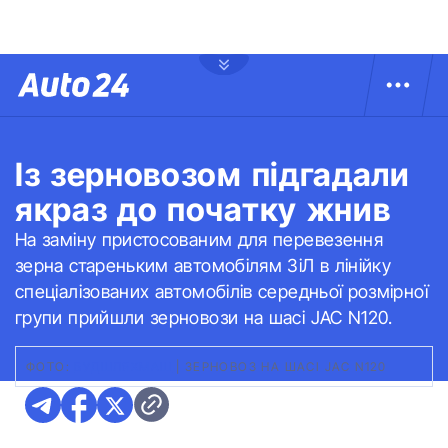
Із зерновозом підгадали
якраз до початку жнив
На заміну пристосованим для перевезення
зерна стареньким автомобілям ЗіЛ в лінійку
спеціалізованих автомобілів середньої розмірної
групи прийшли зерновози на шасі JAC N120.
ФОТО:
БУДШЛЯХМАШ
|
ЗЕРНОВОЗ НА ШАСІ JAC N120