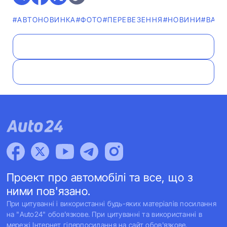
#АВТОНОВИНКА
#ФОТО
#ПЕРЕВЕЗЕННЯ
#НОВИНИ
#ВАНТ
Проект про автомобілі та все, що з
ними пов'язано.
При цитуванні і використанні будь-яких матеріалів посилання
на "Auto24" обов'язкове. При цитуванні та використанні в
мережі Інтернет гіперпосилання на сайт обов'язкове.