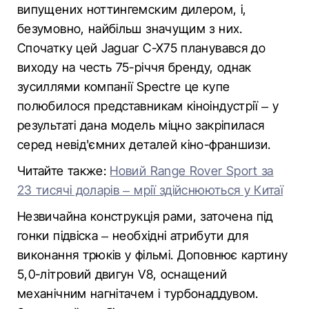
випущених ноттингемским дилером, і,
безумовно, найбільш значущим з них.
Спочатку цей Jaguar C-X75 планувався до
виходу на честь 75-річчя бренду, однак
зусиллями компанії Spectre це купе
полюбилося представникам кіноіндустрії – у
результаті дана модель міцно закріпилася
серед невід'ємних деталей кіно-франшизи.
Читайте также:
Новий Range Rover Sport за
23 тисячі доларів – мрії здійснюються у Китаї
Незвичайна конструкція рами, заточена під
гонки підвіска – необхідні атрибути для
виконання трюків у фільмі. Доповнює картину
5,0-літровий двигун V8, оснащений
механічним нагнітачем і турбонаддувом.